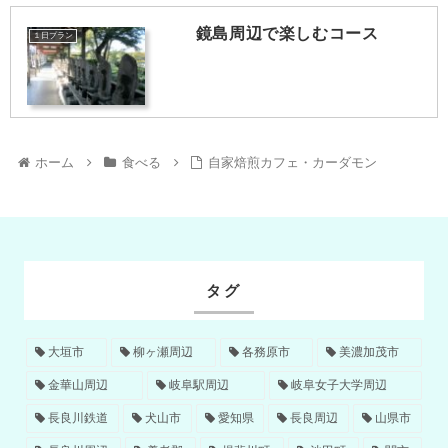
鏡島周辺で楽しむコース
１日プラン
ホーム
食べる
自家焙煎カフェ・カーダモン
タグ
大垣市
柳ヶ瀬周辺
各務原市
美濃加茂市
金華山周辺
岐阜駅周辺
岐阜女子大学周辺
長良川鉄道
犬山市
愛知県
長良周辺
山県市