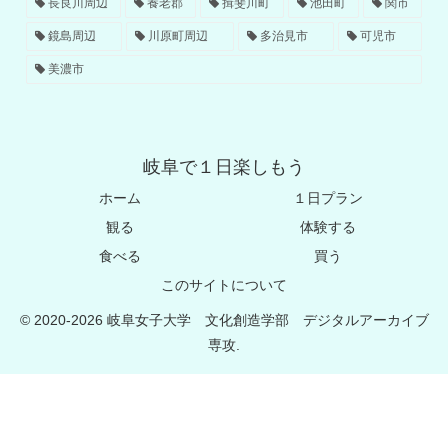
長良川周辺
養老郡
揖斐川町
池田町
関市
鏡島周辺
川原町周辺
多治見市
可児市
美濃市
岐阜で１日楽しもう
ホーム
１日プラン
観る
体験する
食べる
買う
このサイトについて
© 2020-2026 岐阜女子大学 文化創造学部 デジタルアーカイブ
専攻.