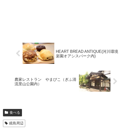
HEART BREAD ANTIQUE(河川環境
楽園オアシスパーク内)
農家レストラン やまびこ（ぎふ清
流里山公園内）
食べる
鏡島周辺