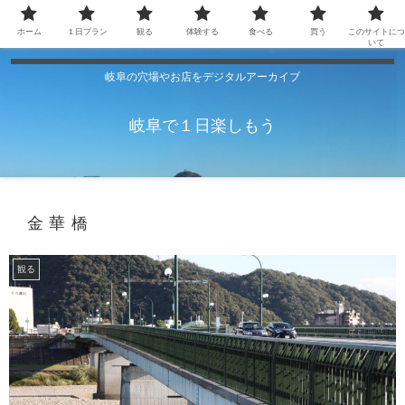
ホーム
１日プラン
観る
体験する
食べる
買う
このサイトにつ
いて
岐阜の穴場やお店をデジタルアーカイブ
岐阜で１日楽しもう
金華橋
観る