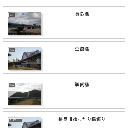
長良橋
観る
忠節橋
観る
鵜飼橋
観る
長良川ゆったり橋巡り
１日プラン