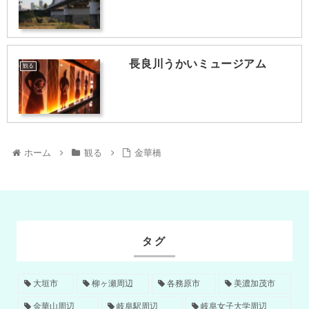
長良川うかいミュージアム
観る
ホーム
観る
金華橋
タグ
大垣市
柳ヶ瀬周辺
各務原市
美濃加茂市
金華山周辺
岐阜駅周辺
岐阜女子大学周辺