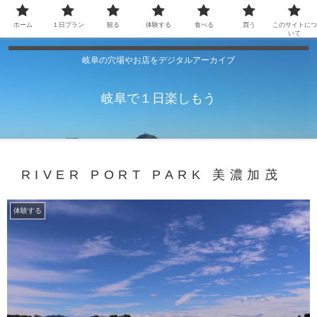
ホーム
１日プラン
観る
体験する
食べる
買う
このサイトにつ
いて
岐阜の穴場やお店をデジタルアーカイブ
岐阜で１日楽しもう
RIVER PORT PARK 美濃加茂
体験する