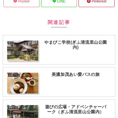
Pocket
LINE
Pinterest
関連記事
やまびこ学校(ぎふ清流里山公園
観る
内)
美濃加茂あい愛バスの旅
１日プラン
遊びの広場・アドベンチャーパ
体験する
ーク（ぎふ清流里山公園内）