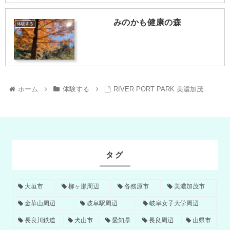
みのかも健康の森
体験する
ホーム
体験する
RIVER PORT PARK 美濃加茂
タグ
大垣市
柳ヶ瀬周辺
各務原市
美濃加茂市
金華山周辺
岐阜駅周辺
岐阜女子大学周辺
長良川鉄道
犬山市
愛知県
長良周辺
山県市