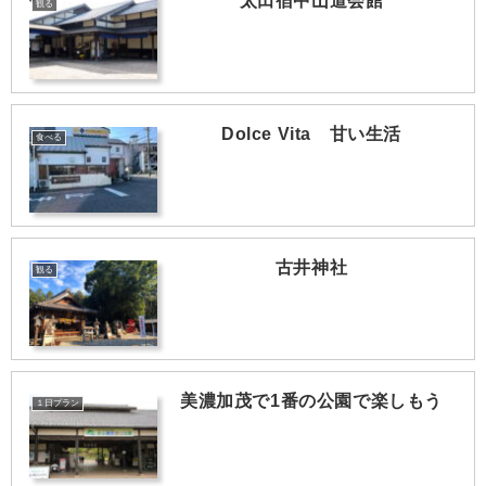
太田宿中山道会館
観る
Dolce Vita 甘い生活
食べる
古井神社
観る
美濃加茂で1番の公園で楽しもう
１日プラン