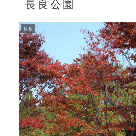
長良公園
観る