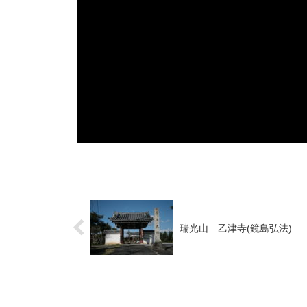
瑞光山 乙津寺(鏡島弘法)