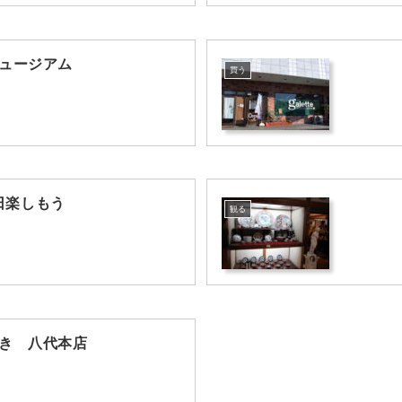
ュージアム
買う
日楽しもう
観る
き 八代本店