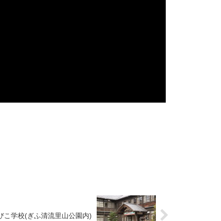
びこ学校(ぎふ清流里山公園内)