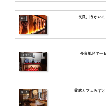
長良川うかいミ
観る
長良地区で一
１日プラン
薬膳カフェみずと
食べる