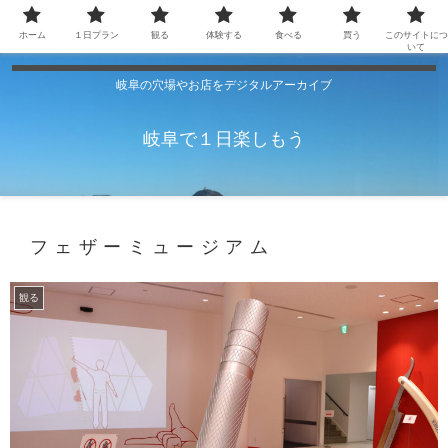
ホーム
１日プラン
観る
体験する
食べる
買う
このサイトにつ
いて
岐阜の穴場やお店をデジタルアーカイブ
岐阜で１日楽しもう
フェザーミュージアム
観る