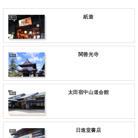
紙遊
買う
関善光寺
観る
太田宿中山道会館
観る
日進堂書店
買う