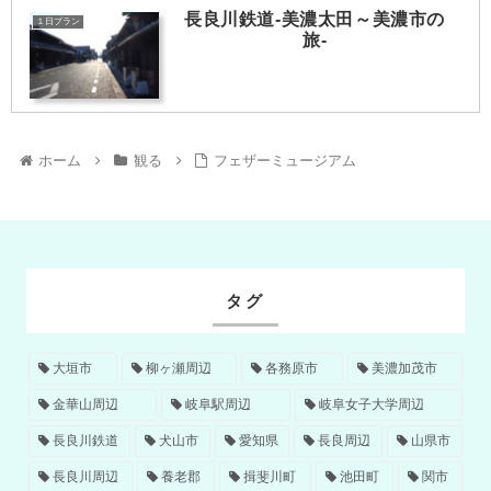
長良川鉄道-美濃太田～美濃市の
１日プラン
旅-
ホーム
観る
フェザーミュージアム
タグ
大垣市
柳ヶ瀬周辺
各務原市
美濃加茂市
金華山周辺
岐阜駅周辺
岐阜女子大学周辺
長良川鉄道
犬山市
愛知県
長良周辺
山県市
長良川周辺
養老郡
揖斐川町
池田町
関市