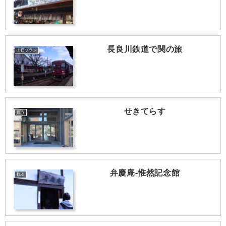
長良川鉄道で関の旅
１日プラン
せきてらす
買う
弁慶庵-惟然記念館
観る