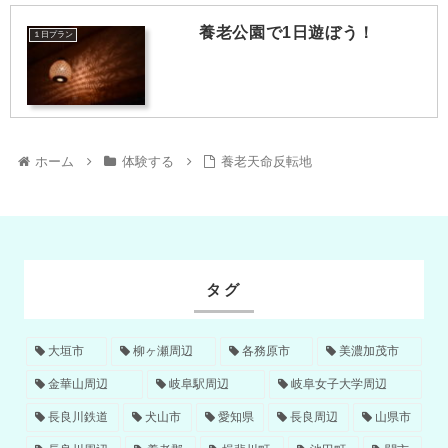
養老公園で1日遊ぼう！
１日プラン
ホーム
体験する
養老天命反転地
タグ
大垣市
柳ヶ瀬周辺
各務原市
美濃加茂市
金華山周辺
岐阜駅周辺
岐阜女子大学周辺
長良川鉄道
犬山市
愛知県
長良周辺
山県市