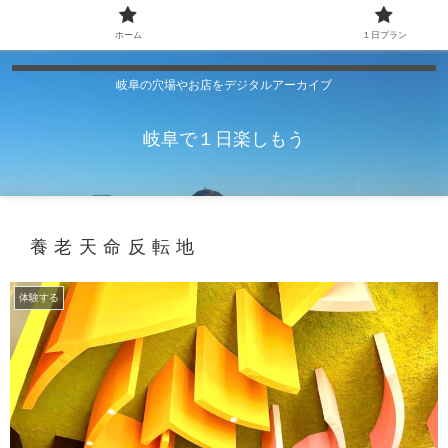
ホーム
１日プラン
岐阜の穴場やお店をデジタルアーカイブ
岐阜で１日楽しもう
養老天命反転地
体験する