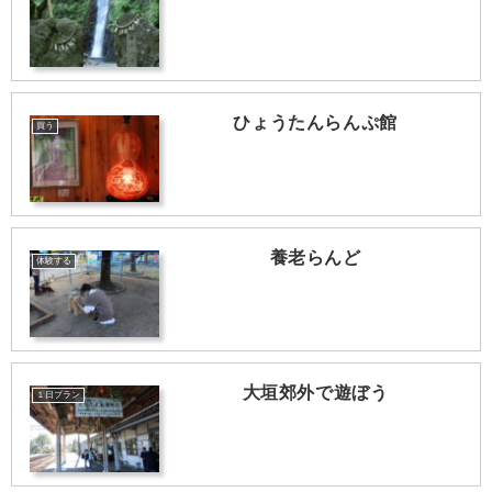
ひょうたんらんぷ館
買う
養老らんど
体験する
大垣郊外で遊ぼう
１日プラン