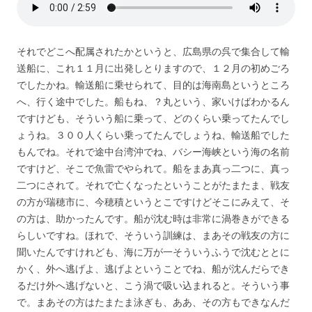
それでどこへ配属されたかというと、広島県の呉で集合して輸
送船に、これ１１月に出発しとりますので、１２月の初めごろ
でしたかね。輸送船に乗せられて、目的は海南島というところ
へ、行く途中でした。船もね、？丸という、家いけばわかるん
ですけども、そういう船に乗って、どのくらい乗ってたんでし
ょうね。３００人くらい乗ってたんでしょうね、輸送船でした
もんでね。それで途中台湾沖でね、バシー海峡という海の名前
ですけど、そこで魚雷でやられて。船をまあ真っ二つに、真っ
二つにされて。それで亡くなったということがたまたま、戦友
の方が瑞穂市に、今穂積というとこですけどそこにみえて、そ
の方は、助かったんです。船が沈む時は非常に渦巻きができる
らしいですね。ほれで、そういう訓練は、まあその戦友の方に
聞いたんですけれども、海に万が一そういうふうで沈むととに
かく、外へ逃げよ、逃げよということでね、船が沈んだらでき
るだけ外へ逃げないと、こう渦で吸い込まれると。そういう事
で。まあその方はたまたま泳ぎも、ああ、その方もできなんだ