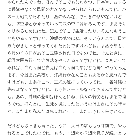
やられたんですね。ほんでそこでもなおかつ、日本軍、要する
に兵隊やなくて民間の方がかなりやられたらしいもんでね。バ
ズーカ砲でやられたり、あのみんな、さっきの話やないけど
も、防空壕とか壕っていって穴の中に皆潜るんです。まあそり
ゃ助かるためにはね。ほんでそこで生活したりいろんなもうこ
とをやるんですけど。沖縄の地ではね、そういうとこで、日本
政府がきちっと作ってくれたわけですけれどね。まあ今年も、
６月の２３日があそこ玉砕された日ですのでね、そんときに、
総理大臣も行って追悼式をやっとるんですけどね。まあいって
みれば、当たり前と言えば当たり前ですけども毎年やってみえ
ます。今度また高校か、沖縄行かなんこともあるかと思うんで
すけども、まあそこへ、正式の巡拝っていってね、一番沖縄の
先っぽなんですけどね、もう何メートルなっておるんですけど
も。あの、沖縄の悲劇はほんとにね、我々の苦労とはまるで違
うでね。ほんとに、生死を境にしたというのはまさにその時や
と。まだまだ私んたは恵まれとって、まだこうして生きとる。
だけどもさっきも言ったように、太田の駅ももう寸前で、やら
れるとこでしたのでね。もう、１週間か２週間戦争が続いとっ