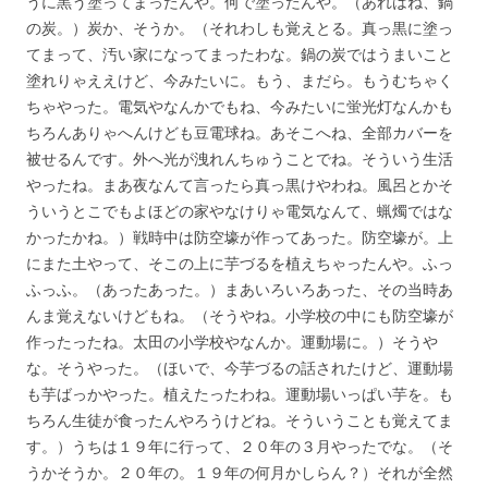
うに黒う塗ってまったんや。何で塗ったんや。（あれはね、鍋
の炭。）炭か、そうか。（それわしも覚えとる。真っ黒に塗っ
てまって、汚い家になってまったわな。鍋の炭ではうまいこと
塗れりゃええけど、今みたいに。もう、まだら。もうむちゃく
ちゃやった。電気やなんかでもね、今みたいに蛍光灯なんかも
ちろんありゃへんけども豆電球ね。あそこへね、全部カバーを
被せるんです。外へ光が洩れんちゅうことでね。そういう生活
やったね。まあ夜なんて言ったら真っ黒けやわね。風呂とかそ
ういうとこでもよほどの家やなけりゃ電気なんて、蝋燭ではな
かったかね。）戦時中は防空壕が作ってあった。防空壕が。上
にまた土やって、そこの上に芋づるを植えちゃったんや。ふっ
ふっふ。（あったあった。）まあいろいろあった、その当時あ
んま覚えないけどもね。（そうやね。小学校の中にも防空壕が
作ったったね。太田の小学校やなんか。運動場に。）そうや
な。そうやった。（ほいで、今芋づるの話されたけど、運動場
も芋ばっかやった。植えたったわね。運動場いっぱい芋を。も
ちろん生徒が食ったんやろうけどね。そういうことも覚えてま
す。）うちは１９年に行って、２０年の３月やったでな。（そ
うかそうか。２０年の。１９年の何月かしらん？）それが全然