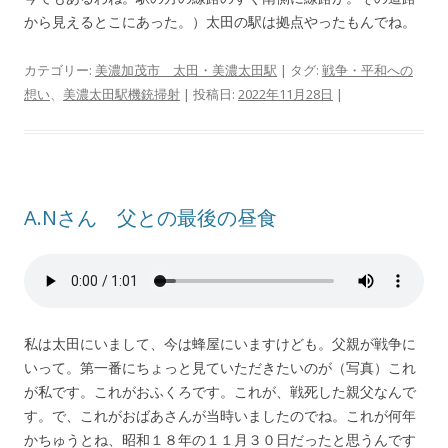
から見えるとこにあった。）太田の駅は拠点やったもんでね。
カテゴリー:
美濃加茂市 太田・美濃太田駅
| タグ:
戦争・平和への
想い
、
美濃太田駅機銃掃射
| 投稿日:
2022年11月28日
|
A.Nさん 父との最後の昼食
私は太田にいまして、今は蜂屋にいますけども。父親が戦争に
いって。第一番にちょっと見ていただきたいのが（写真）これ
が私です。これがおふくろです。これが、戦死した親父なんで
す。で、これがおばあさんが当時いましたのでね。これが何年
かちゅうとね、昭和１８年の１１月３０日だったと思うんです