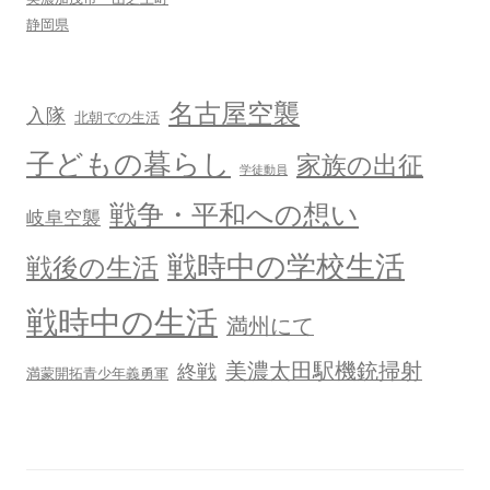
静岡県
名古屋空襲
入隊
北朝での生活
子どもの暮らし
家族の出征
学徒動員
戦争・平和への想い
岐阜空襲
戦時中の学校生活
戦後の生活
戦時中の生活
満州にて
美濃太田駅機銃掃射
終戦
満蒙開拓青少年義勇軍