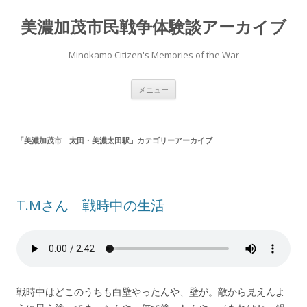
美濃加茂市民戦争体験談アーカイブ
Minokamo Citizen's Memories of the War
コ
メニュー
ン
テ
ン
ツ
へ
「
美濃加茂市 太田・美濃太田駅
」カテゴリーアーカイブ
ス
キ
ッ
プ
T.Mさん 戦時中の生活
戦時中はどこのうちも白壁やったんや、壁が。敵から見えんよ