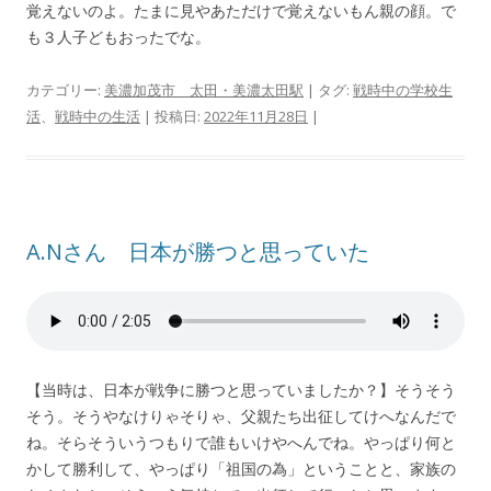
覚えないのよ。たまに見やあただけで覚えないもん親の顔。で
も３人子どもおったでな。
カテゴリー:
美濃加茂市 太田・美濃太田駅
| タグ:
戦時中の学校生
活
、
戦時中の生活
| 投稿日:
2022年11月28日
|
A.Nさん 日本が勝つと思っていた
【当時は、日本が戦争に勝つと思っていましたか？】そうそう
そう。そうやなけりゃそりゃ、父親たち出征してけへなんだで
ね。そらそういうつもりで誰もいけやへんでね。やっぱり何と
かして勝利して、やっぱり「祖国の為」ということと、家族の