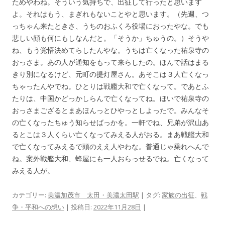
ためやわね。そういう気持ちで、出征して行ったと思います
よ。それはもう、まぎれもないことやと思います。（先週、つ
っちゃん来たときさ、うちのおふくろ役場におったやな。でも
悲しい顔も何にもしなんだと。「そうか」ちゅうの。）そうや
ね、もう覚悟決めてらしたんやな。うちは亡くなった祐泉寺の
おっさま。あの人が通知をもって来らしたの。ほんで話はまる
きり別になるけど、元町の提灯屋さん。あそこは３人亡くなっ
ちゃったんやでね。ひとりは戦艦大和で亡くなって。であとふ
たりは、中国かどっかしらんで亡くなってね。ほいで祐泉寺の
おっさまござるとまあほんっとひやっとしよったで。みんなそ
の亡くなったちゅう知らせばっかを。一軒でね、兄弟が沢山あ
るとこは３人くらい亡くなってみえる人がおる。まあ戦艦大和
で亡くなってみえるで頭のええ人やわな。普通じゃ乗れへんで
ね。案外戦艦大和、蜂屋にも一人おらっせるでね。亡くなって
みえる人が。
カテゴリー:
美濃加茂市 太田・美濃太田駅
| タグ:
家族の出征
、
戦
争・平和への想い
| 投稿日:
2022年11月28日
|