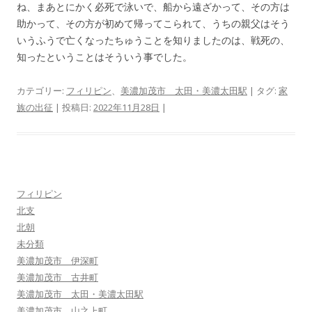
ね、まあとにかく必死で泳いで、船から遠ざかって、その方は
助かって、その方が初めて帰ってこられて、うちの親父はそう
いうふうで亡くなったちゅうことを知りましたのは、戦死の、
知ったということはそういう事でした。
カテゴリー:
フィリピン
、
美濃加茂市 太田・美濃太田駅
| タグ:
家
族の出征
| 投稿日:
2022年11月28日
|
フィリピン
北支
北朝
未分類
美濃加茂市 伊深町
美濃加茂市 古井町
美濃加茂市 太田・美濃太田駅
美濃加茂市 山之上町