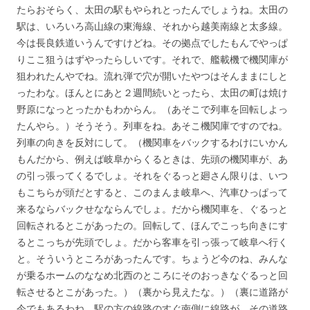
たらおそらく、太田の駅もやられとったんでしょうね。太田の
駅は、いろいろ高山線の東海線、それから越美南線と太多線。
今は長良鉄道いうんですけどね。その拠点でしたもんでやっぱ
りここ狙うはずやったらしいです。それで、艦載機で機関庫が
狙われたんやでね。流れ弾で穴が開いたやつはそんままにしと
ったわな。ほんとにあと２週間続いとったら、太田の町は焼け
野原になっとったかもわからん。（あそこで列車を回転しよっ
たんやら。）そうそう。列車をね。あそこ機関庫ですのでね。
列車の向きを反対にして。（機関車をバックするわけにいかん
もんだから、例えば岐阜からくるときは、先頭の機関車が、あ
の引っ張ってくるでしょ。それをぐるっと廻さん限りは、いつ
もこちらが頭だとすると、このまんま岐阜へ、汽車ひっぱって
来るならバックせなならんでしょ。だから機関車を、ぐるっと
回転されるとこがあったの。回転して、ほんでこっち向きにす
るとこっちが先頭でしょ。だから客車を引っ張って岐阜へ行く
と。そういうところがあったんです。ちょうど今のね、みんな
が乗るホームのななめ北西のところにそのおっきなぐるっと回
転させるとこがあった。）（裏から見えたな。）（裏に道路が
今でもあるわね。駅の方の線路のすぐ南側に線路が。その道路