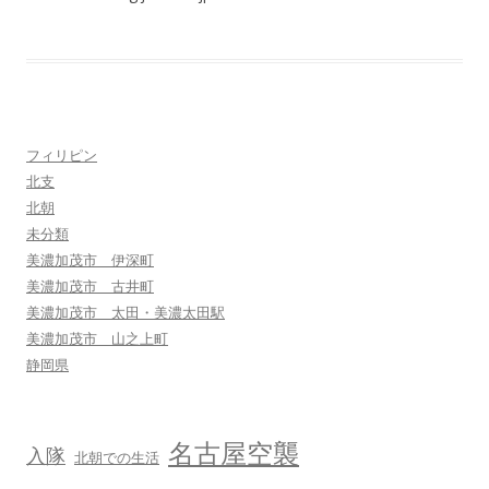
フィリピン
北支
北朝
未分類
美濃加茂市 伊深町
美濃加茂市 古井町
美濃加茂市 太田・美濃太田駅
美濃加茂市 山之上町
静岡県
名古屋空襲
入隊
北朝での生活