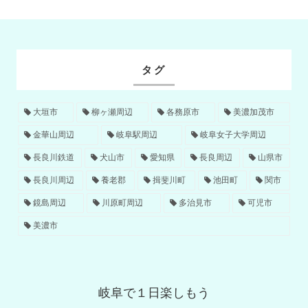
タグ
大垣市
柳ヶ瀬周辺
各務原市
美濃加茂市
金華山周辺
岐阜駅周辺
岐阜女子大学周辺
長良川鉄道
犬山市
愛知県
長良周辺
山県市
長良川周辺
養老郡
揖斐川町
池田町
関市
鏡島周辺
川原町周辺
多治見市
可児市
美濃市
岐阜で１日楽しもう