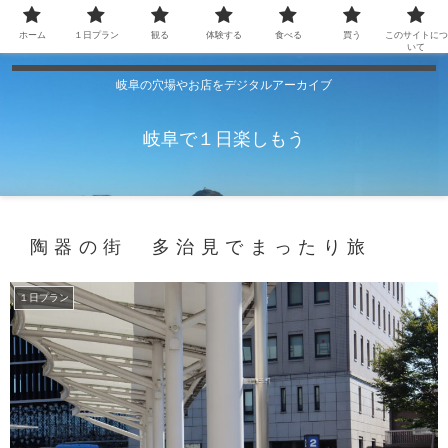
ホーム
１日プラン
観る
体験する
食べる
買う
このサイトにつ
いて
岐阜の穴場やお店をデジタルアーカイブ
岐阜で１日楽しもう
陶器の街 多治見でまったり旅
１日プラン