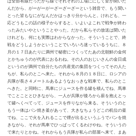
は全部有線だったから線でそれぞれの工場ににして皆が聞いた
んだから、がーがーがーざーざーざーという雑音で、もう聞い
とった皆もなにがなんだかはっきり分からんと。けれども、一
応どうもこの話の様子からすると、いよいよこれで戦争が終わ
ったみたいやということやった。だから私らその放送は聞いた
けれども、何にも実際はわからなかった。そういうことで、終
戦をどうしようかということでいろいろ迷っているうちに、８
月の１７日あたりに満州で秘密につくってたあの北朝鮮の金何
とかちゅうのが代表におるわね。その人のおじいさんの金日成
というのが満州で自分たちの共産党の集団をつくってその人た
ちが、私らのとこへ来た。それから８月の１８日に、ロシアの
兵隊が長さ４メートルあるようなおっきな戦車で、私らのとこ
へきた。と同時に、馬車にジュースを作る罐を積んでね、馬車
でことこととひきながら、一人が兵隊が後ろから薪を抱えとっ
て罐へくべてって、ジュースを作りながら来る。そういうのと
もう一体はパン焼き釜があって、大きなちょうどこの机位の釜
でね、ここで火を入れるここで煙が出るというふうでパンを焼
きながら、それが馬車でひっぱってくるわけやね。そういうの
で来たりとかね。それからもう兵隊が私らの部屋へ来て、まあ