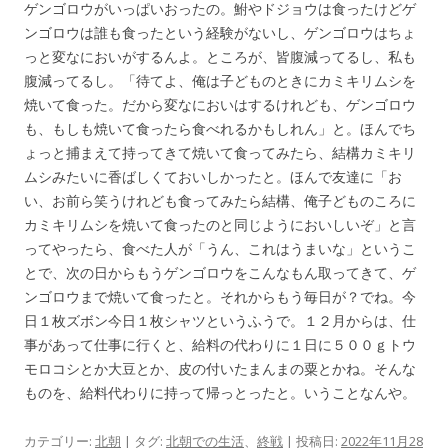
ゲンゴロウがいっぱいおったの。鮒やドジョウは食ったけどゲ
ンゴロウは誰も食ったという経験がないし、ゲンゴロウはちょ
っと変なにおいがするんよ。ところが、皆腹減ってるし、私も
腹減ってるし。「待てよ、俺は子どものときにカミキリムシを
焼いて食った。だから変なにおいはするけれども、ゲンゴロウ
も、もしも焼いて食ったら食べれるかもしれん」と。ほんでち
ょっと捕まえて持ってきて焼いて食ってみたら、結構カミキリ
ムシみたいに香ばしくておいしかったと。ほんで友達に「お
い、お前ら笑うけれども食ってみたら結構、俺子どものころに
カミキリムシを焼いて食ったのと同じようにおいしいぞ」と言
ってやったら、食べた人が「うん、これはうまいな」というこ
とで、次の日からもうゲンゴロウをこんなもん取ってきて、ゲ
ンゴロウまで焼いて食ったと。それからもう毎日が？でね。今
日１枚ズボン今日１枚シャツというふうで。１２月からは、仕
事があって仕事に行くと、給料の代わりに１日に５００ｇトウ
モロコシとか大豆とか、皮の付いたまんまの粟とかね。そんな
ものを、給料代わりに持って帰っとったと。いうことなんや。
カテゴリー:
北朝
| タグ:
北朝での生活
、
終戦
| 投稿日:
2022年11月28