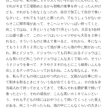
日ごろから、私ら寮に３００人くらいそのおったんやけども、
それが今まで工場勤めとるから朝晩の食事を作っとったんやけ
ども、それがもう出なくなったの。自分で加工して自分で食い
なさいと。それでもうはたと困ったの。でもうしょうがないか
らそこに闇市場があって、そこへシャツいっぱい持ってくと、
向こうではね、１升というと5合で1升というの。大豆を5合枡
に山盛り盛って、このシャツはいいシャツやから大豆を２杯く
れると。そういうものと換えて食べると。それから、冬になっ
てもう１１月１２月になって池が凍ったら池の中に鮒がおった
わ。鮒とドジョウ。ドジョウいっても日本におるドジョウはこ
んな長いけど向こうのドジョウはこんな太くて短いの。そうい
うドジョウを食べて、ナラやクヌギのもとにこう細長いふんを
出しとるテッポウムシっておるわね。こんな虫なんよ。それ
を、私ら子どもの頃にはおやつ代わりに、父親が山仕事に行っ
て割木を割るときにそういう虫が出てくるでしょ。その虫を弁
当箱入れて持ってかえってきて、で私らそれを囲炉裏で焼いて
食ったという。それの成虫が、こんな黒いカミキリムシとい
う。それも子どもの頃にはおやつとして焼いてくっとった覚え
がある。向こうへ行ったらね、池の中にこんなくらいの大きい