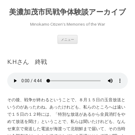
美濃加茂市民戦争体験談アーカイブ
Minokamo Citizen's Memories of the War
コ
メニュー
ン
テ
ン
ツ
へ
K.Hさん 終戦
ス
キ
ッ
プ
その後、戦争が終わるということで、８月１５日の玉音放送と
いうのがあったわね。あったけれども、私らのところへは遠い
で１５日の１２時には、「特別な放送があるから全員消灯をや
めて放送を聞け」ということで、私らは聞いたけれども、なん
せ東京で発送した電波が海渡って北朝鮮まで届いて、その当時