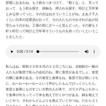
部屋におるわね。もう銃をつきつけて、「動くな」と。言って
おって、もう机を探す、体触る、押入れを探す。時計と万年筆
とみな持ってった。その分はねそういうことがね。まあ２千人
くらい日本の従業員がおって、その人たちのそれぞれのあの社
宅ちゅうのがね、工場の前にざーっと並んどった。その家も１
軒１軒行って時計と万年筆そういうものを持っていくというこ
とをしたと。
私らはね、昭和２０年８月の２２日ごろにね、北朝鮮の一般の
人たちが集団で私らの会社のね、寮に食堂があるでしょ。食堂
の隣に倉庫がある。その食堂と倉庫をね、集団で目が暗いうち
に、わーわーわーわーという声がしたもんでびっくりしたら、
食堂と倉庫にものすごい大勢の人が来て、ガラス戸をぶちやっ
て倉庫の中入ってって米を抱えて行くやつがある、鍋を抱えて
いくやつ、それからどんぶりを抱えていくやつね。だから２１