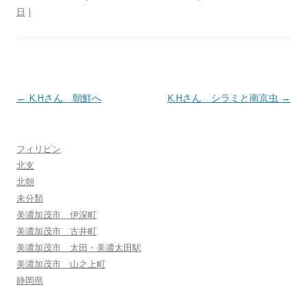
日
|
投
←
K.Hさん 朝鮮へ
K.Hさん シラミと南京虫
→
稿
ナ
フィリピン
ビ
北支
ゲ
北朝
ー
未分類
シ
美濃加茂市 伊深町
美濃加茂市 古井町
ョ
美濃加茂市 太田・美濃太田駅
ン
美濃加茂市 山之上町
静岡県