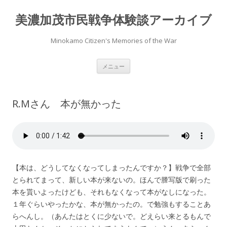
美濃加茂市民戦争体験談アーカイブ
Minokamo Citizen's Memories of the War
コ
メニュー
ン
テ
ン
ツ
へ
R.Mさん 本が無かった
ス
キ
ッ
プ
【本は、どうしてなくなってしまったんですか？】戦争で全部
とられてまって、新しい本が来ないの。ほんで謄写版で刷った
本を貰いよったけども、それもなくなって本がなしになった。
１年ぐらいやったかな、本が無かったの。で勉強もすることあ
らへんし。（あんたはとくに少ないで。どえらい来とるもんで