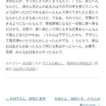
太田なんか、そっちにとられてまうもんで。）うん。あらへん
なんだし、姉さん兄さんのある人はその子の本を借りてこいち
ゅう話やったけどそれもあらへんもんで借りてきた人と見たり
なんかしたときもあったけど。でまあ、そのうちに、空襲がで
きるようになったもんで、警戒警報になると一目散に家へ帰る
だけやろ。分団で。家へ来たって何にもする仕事あらへんもん
で遊んどるだけやわね。（うちらは子守りしたやら。子守りし
て風呂沸かいたりなんかしとったんやでな。）うんそう。家は
おばあさんがあったもんで何にも私はやっとらへん。お勝手、
洗濯、みんなおばあさんやったもんで。
カテゴリー:
未分類
| タグ:
子どもの暮らし
、
戦時中の学校生活
| 投
稿日:
2022年11月28日
|
投
←
R.M子さん 終戦と進学
R.Mさん 当時と今、どちらが
稿
豊かなのか
→