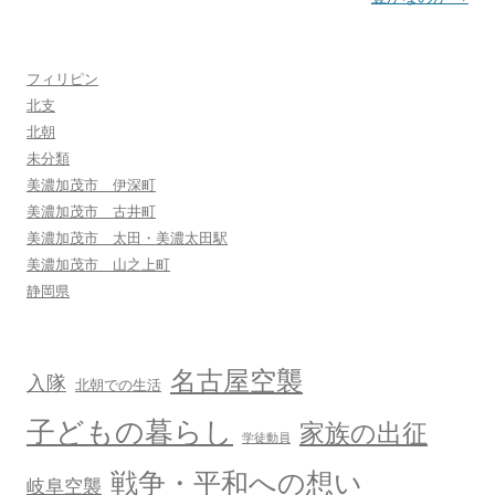
ナ
ビ
フィリピン
ゲ
北支
ー
北朝
シ
未分類
ョ
美濃加茂市 伊深町
美濃加茂市 古井町
ン
美濃加茂市 太田・美濃太田駅
美濃加茂市 山之上町
静岡県
名古屋空襲
入隊
北朝での生活
子どもの暮らし
家族の出征
学徒動員
戦争・平和への想い
岐阜空襲