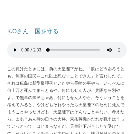
K.Oさん 国を守る
この負けたときには、前の天皇陛下がね、「朕はどうあろうと
も、無辜の国民をこれ以上死なすことできん」と言わしたで。
それは広島に新型爆弾落といたやら長崎の事やら、いっぺんに
何十万と死んでまっとるや。何にもせん人が。兵隊なら別や
よ。で無辜の国民ちゃあ、何にもせん人やら。そういうことを
考えてみると、やけどもそれやったら天皇陛下のために死んで
まうことやったけども、天皇陛下はそんなことやない。考えた
ら。まあ？あん時の日本の大将、東条英機かだれか戦争は？っ
ていっとって、はじまらなんだ。天皇陛下が？したで受けた
の。そういうことをテレビでやっとらした。昨日ＮＨＫのドキ