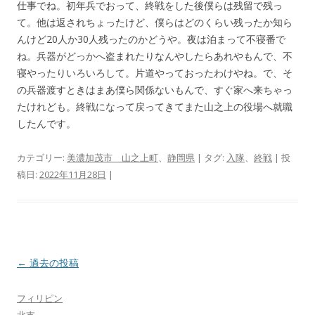
仕事でね。初年兵でおって、終戦をした後僕らは残留で残っ
て。他は返されちょったけど、僕らはどのくらい残ったか知ら
んけど20人か30人残ったのかどうや。夜は泊まって不寝番で
ね。兵器がどっかへ盗まれたりなんやしたらあれやもんで、不
寝やったりいろいろして。片道やっておったわけやね。で、そ
の兵器渡すときはまあ僕ら関係ないもんで、すぐ家へ来ちゃっ
たけれども。終戦になって戻ってきてまた山之上の役場へ就職
したんです。
カテゴリー:
美濃加茂市 山之上町
、
静岡県
| タグ:
入隊
、
終戦
| 投
稿日:
2022年11月28日
|
投
←
過去の投稿
稿
フィリピン
ナ