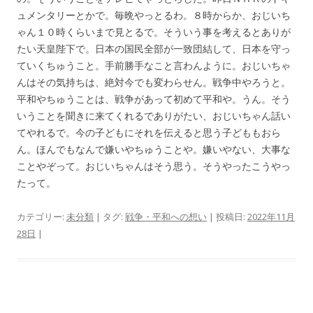
ュメンタリーとかで。毎晩やっとるわ。８時からか、おじいち
ゃん１０時くらいまで見とるで。そういう事を考えるとありが
たい天皇陛下で。日本の国民全部が一致団結して、日本を守っ
ていくちゅうこと。手前勝手なこと言わんように。おじいちゃ
んはその気持ちは、絶対今でも変わらせん。戦争中やろうと。
平和やちゅうことは、戦争があって初めて平和や。うん。そう
いうことを聞きに来てくれるでありがたい、おじいちゃん話い
てやれるで。今の子どもにそれを伝えると思う子どももおら
ん。ほんでもなんで嫌いやちゅうことや。嫌いやない、大事な
ことやぞって。おじいちゃんはそう思う。そうやったこうやっ
たって。
カテゴリー:
未分類
| タグ:
戦争・平和への想い
| 投稿日:
2022年11月
28日
|