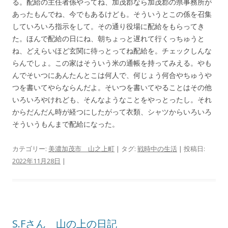
る。配給の主任者係やってね、加茂郡なら加茂郡の県事務所が
あったもんでね、今でもあるけども。そういうとこの係を召集
していろいろ指示をして。その通り役場に配給をもらってき
た。ほんで配給の日にね、朝ちょっと遅れて行くっちゅうと
ね、どえらいほど玄関に待っとってね配給を。チェックしんな
らんでしょ。この家はそういう米の通帳を持ってみえる。やも
んでそいつにあんたんとこは何人で、何じょう何合やちゅうや
つを書いてやらならんだよ。そいつを書いてやることはその他
いろいろやけれども、そんなようなことをやっとったし。それ
からだんだん時が経つにしたがって衣類、シャツからいろいろ
そういうもんまで配給になった。
カテゴリー:
美濃加茂市 山之上町
| タグ:
戦時中の生活
| 投稿日:
2022年11月28日
|
S.Fさん 山の上の日記