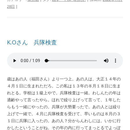
28日
|
K.Oさん 兵隊検査
歳はあの人（福田さん）より一つ上。あの人は、大正１４年の
４月１日に生まれただろ。この私は１３年の８月１８日に生ま
れとる。学校は１級上やで。兵隊検査は一緒。わしんたの年は
適齢やって言ったやら。ほれで繰り上げって言って、１年した
らもう一緒にやったの。兵隊が大勢要ったで。あの人とは繰り
上げで一緒で。４月に兵隊検査を受けて、早いものは８月の３
１日に兵隊に入ったの。あの人？分からんわしには。いかに行
かしたということがね。その年の内に行ってまっとるでよっぽ