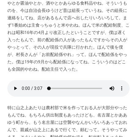
やとか醤油やとか、酒やとかあらゆる食料品やね。そういうも
のを、今は自治会長ゆうけど昔は組長っていうね。その組長に
連絡をしてね、店があるもんで店へ出したりいろいろして。ま
ず1番始めは主食っちゅうと米やわね。ほんで米の配給制度、こ
れは昭和16年の4月より改正したということですが、僕は遅く
入ったもんで、前の配給係の人があったもんですからその人が
やっとって、その人が現役で兵隊に行かれた。ほんで後を僕
が、村長さんが「お前配給係やれ」って。ほんで配給係をやっ
た。僕は19年の9月から配給係になってね。こういうのはどこ
も全国的やわね。配給主任で入った。
特に山之上あたりは農村部で米を作っておる人が大部分やった
もんでね、もちろん供出制度もあったけども、名古屋とかああ
ゆう町から、もう名古屋には空襲やなんかいろいろあっておれ
んで、親戚が山之上にあるで行くで、頼むって。そうやってみ
える。そういうやと、配給係や何かでも、転出転入ちゅうね、