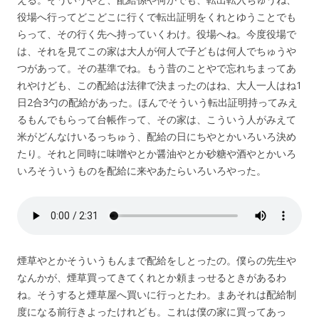
役場へ行ってどこどこに行くで転出証明をくれとゆうことでも
らって、その行く先へ持っていくわけ。役場へね。今度役場で
は、それを見てこの家は大人が何人で子どもは何人でちゅうや
つがあって。その基準でね。もう昔のことやで忘れちまってあ
れやけども、この配給は法律で決まったのはね、大人一人はね1
日2合3勺の配給があった。ほんでそういう転出証明持ってみえ
るもんでもらって台帳作って、その家は、こういう人がみえて
米がどんなけいるっちゅう、配給の日にちやとかいろいろ決め
たり。それと同時に味噌やとか醤油やとか砂糖や酒やとかいろ
いろそういうものを配給に来やあたらいろいろやった。
煙草やとかそういうもんまで配給をしとったの。僕らの先生や
なんかが、煙草買ってきてくれとか頼まっせるときがあるわ
ね。そうすると煙草屋へ買いに行っとたわ。まあそれは配給制
度になる前行きよったけれども。これは僕の家に買ってあっ