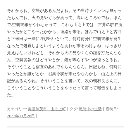
それからね、空襲があるんだよね。その当時サイレンは無かっ
たもんでね、火の見やぐらがあって、高いところやでね。ほん
で.空襲警報がやれちゅうて、これも山之上では、古井の駐在所
やったかどこやったかから、連絡が来る。ほんで山之上と古井
と下米田は一緒に呼び出いといて、何時何分に空襲警報が発生
なったで処置しよというようなあれが来るわけよね。はっきり
覚えはないけれども、それから火の見やぐらの鐘を打たんなら
ん。空襲警報のはどうやとか、鐘が鳴らすやつが違っとるね。
そういうことも宿直のあれでやらんならん。日記もね、何時に
やったとか誰がとか、召集令状が来たやなんかも、山之上の日
記があるんやね。そういうことを書いて、次の朝村長さんに、
こういうことやこういうことをやったって言って報告をしよっ
た。
カテゴリー:
美濃加茂市 山之上町
| タグ:
戦時中の生活
| 投稿日:
2022年11月28日
|