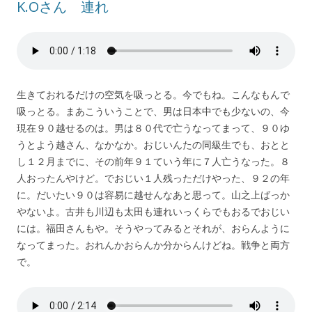
K.Oさん 連れ
生きておれるだけの空気を吸っとる。今でもね。こんなもんで
吸っとる。まあこういうことで、男は日本中でも少ないの、今
現在９０越せるのは。男は８０代で亡うなってまって、９０ゆ
うとよう越さん、なかなか。おじいんたの同級生でも、おとと
し１２月までに、その前年９１ていう年に７人亡うなった。８
人おったんやけど。でおじい１人残っただけやった、９２の年
に。だいたい９０は容易に越せんなあと思って。山之上ばっか
やないよ。古井も川辺も太田も連れいっくらでもおるでおじい
には。福田さんもや。そうやってみるとそれが、おらんように
なってまった。おれんかおらんか分からんけどね。戦争と両方
で。