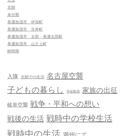
北支
ビ
北朝
ゲ
未分類
ー
美濃加茂市 伊深町
シ
美濃加茂市 古井町
美濃加茂市 太田・美濃太田駅
ョ
美濃加茂市 山之上町
ン
静岡県
名古屋空襲
入隊
北朝での生活
子どもの暮らし
家族の出征
学徒動員
戦争・平和への想い
岐阜空襲
戦時中の学校生活
戦後の生活
戦時中の生活
満州にて