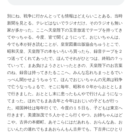
別にね、戦争に行かんとっても情報はどえらいことある。当時
新聞を見とる。テレビはないでラジオだけ。そのラジオも無い
家が多かった。ここへ天皇陛下の玉音放送でテープを持ってき
てやっちゃる。今度、皆で聞くようにって。おじいちゃんは、
今でも本が好き読むことが。皇室図書出版協会ちゅうとこで、
昭和天皇、天皇陛下の本をいろいろ買ったら、録音テープを２
つ送ってくれてあったで。ほんでそれがひとつは、終戦の？っ
ていって、まあ負けようさといったときの、天皇陛下のお言葉
のね、録音は持ってきたるここへ。みんな忘れちまっとるでい
っぺん聞かせようちゅうて。ほんでおじいちゃんの兄弟は戦争
で亡うなっちょるで、そこに毎年、昭和６０年からおととしま
で行きました。おととし末に患ったもんやで行けんようになっ
てまった。ほれでもまあ去年と今年はおじいの子どもが行っ
た。靖国神社は毎年行くで。今度の１５日も、子どもは東京へ
行きます。美濃加茂で５人かそこら行くやつ。お姉ちゃんはど
こや。古井の本郷町。あそこらにはだあれも、おらんなあ。お
じいんたの連れでもまあおらんもん古井でも。下古井にひとり