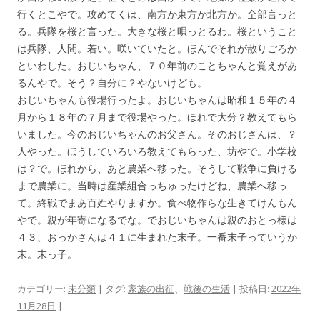
行くとこやで。攻めてくは、南方か東方か北方か。全部言っと
る。兵隊を桜と言った。大きな桜と唄っとるわ。桜ということ
は兵隊、人間。若い。咲いていたと。ほんでそれが散りごろか
といわした。おじいちゃん、７０年前のことちゃんと覚えがあ
るんやで。そう？自分に？やないけども。
おじいちゃんも役場行ったよ。おじいちゃんは昭和１５年の４
月から１８年の７月まで役場やった。ほれで大分？教えてもら
いました。今のおじいちゃんのお父さん。そのおじさんは、？
人やった。ほうしていろいろ教えてもらった、坊やで。小学校
は？で。ほれから、あと農業へ移った。そうして戦争に負ける
まで農業に。当時は産業組合っちゅったけどね、農業へ移っ
て。終戦でまあ百姓やりますか。食べ物作らな生きてけんもん
やで。親が年寄になるでな。でおじいちゃんは親のおとっ様は
４３、おっかさんは４１に生まれた末子。一番末子っていうか
末。末っ子。
カテゴリー:
未分類
| タグ:
家族の出征
、
戦後の生活
| 投稿日:
2022年
11月28日
|