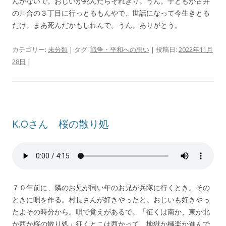
んがないで。おじいが死んだらそれきり。うん。子どもが古井
の川合の３丁目に行っとるもんやで、世話になって今生きとる
だけ。まあ死んだかもしれんで。うん。ありがとう。
カテゴリー:
未分類
| タグ:
戦争・平和への想い
| 投稿日:
2022年11月
28日
|
K.Oさん 桜の散り処
７０年前に、隣のお兄が同い年のお兄が兵隊に行くとき。その
ときに唄を作る。村長さんが好きやったと。おじいも好きやっ
たよその時分から。唄で覚えがあるで。「征くは南か、東か北
か西か桜の散り処」征くとこは西かって、地獄か極楽か進んで