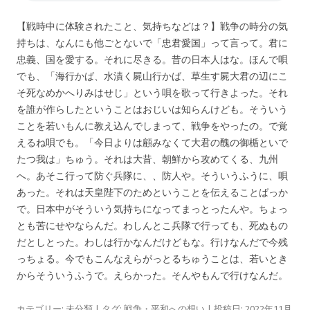
【戦時中に体験されたこと、気持ちなどは？】戦争の時分の気
持ちは、なんにも他ごとないで「忠君愛国」って言って。君に
忠義、国を愛する。それに尽きる。昔の日本人はな。ほんで唄
でも、「海行かば、水漬く屍山行かば、草生す屍大君の辺にこ
そ死なめかへりみはせじ」という唄を歌って行きよった。それ
を誰が作らしたということはおじいは知らんけども。そういう
ことを若いもんに教え込んでしまって、戦争をやったの。で覚
えるね唄でも。「今日よりは顧みなくて大君の醜の御楯といで
たつ我は」ちゅう。それは大昔、朝鮮から攻めてくる、九州
へ。あそこ行って防ぐ兵隊に、、防人や。そういうふうに、唄
あった。それは天皇陛下のためということを伝えることばっか
で。日本中がそういう気持ちになってまっとったんや。ちょっ
とも苦にせやならんだ。わしんとこ兵隊で行っても、死ぬもの
だとしとった。わしは行かなんだけどもな。行けなんだで今残
っちょる。今でもこんなえらがっとるちゅうことは、若いとき
からそういうふうで。えらかった。そんやもんで行けなんだ。
カテゴリー:
未分類
| タグ:
戦争・平和への想い
| 投稿日:
2022年11月