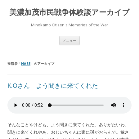
美濃加茂市民戦争体験談アーカイブ
Minokamo Citizen's Memories of the War
コ
メニュー
ン
テ
ン
ツ
へ
投稿者「
NABE
」のアーカイブ
ス
キ
ッ
プ
K.Oさん よう聞きに来てくれた
そんなことやけども、よう聞きに来てくれた。ありがたいわ。
聞きに来てくれやあ。おじいちゃんは家に孫がおらんで。嫁さ