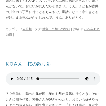
聞きに来てくれやあ。おじいちゃんは家に孫がおらんで。嫁さ
んがないで。おじいが死んだらそれきり。うん。子どもが古井
の川合の３丁目に行っとるもんやで、世話になって今生きとる
だけ。まあ死んだかもしれんで。うん。ありがとう。
カテゴリー:
未分類
| タグ:
戦争・平和への想い
| 投稿日:
2022年11月
28日
|
K.Oさん 桜の散り処
７０年前に、隣のお兄が同い年のお兄が兵隊に行くとき。その
ときに唄を作る。村長さんが好きやったと。おじいも好きやっ
たよその時分から。唄で覚えがあるで。「征くは南か、東か北