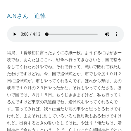
A.Nさん 追悼
結局、１番最初に言ったように赤紙一枚。ようするにはがき一
枚でね、あんたはここへ、戦争へ行ってきなさいと、国で指令
をしてくれたわけやでね。それで行って、戦いで敗れて戦死し
たわけですけどね。今、国で追悼式とか、市でも今度１０月２
日に追悼式が。市もやってくれるんです。ほれから県は、あの
岐阜で１０月の２３日やったかな。それもやってくださる。ほ
いで国では、８月１５日。もうじききますけど、私も行ってく
るんですけど東京の武道館でね、追悼式をやってくれるんで
す。言ってみれば、我々は当たり前の事やと思っとるわけです
けれど、まあそれに対していろいろな反対派もあるわけですけ
れど。出発するときの誓いとしてはね、やはり「俺たちは、靖
国神社で会おう」ということで。亡くなったら靖国神社でとい