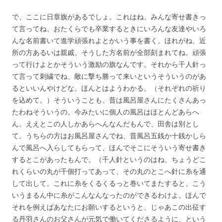
で、ここに日章旗があるでしょ。これはね、みんな寄せ書きっ
て言ってね、おたくらでも卒業するときにいろんな友達やいろ
んな名前書いて進学頑張れよとかいう事を書く。ほれがね、近
所の方あるいは親戚、そうした方名前が全部刻まれてね。頑張
って行けよとかそういう激励の旗なんです。それから千人針っ
て言って刺繍でね、敵に撃ち勝って来いというそういうのがあ
るといいんやけどな。ほんとはようわかる。（それぞれの祈り
を込めて。）そういうことも、昔は風呂屋さんにたくさんあっ
たわねそういうの。今みたいに個人の風呂はほとんどあらへ
ん。ええとこの人しかあらへんなんだもんで、田舎は別とし
て。うちらの方はお風呂屋さんでね、昔風呂五銭か十銭かしら
んで風呂へ入らしてもらって、ほんでそこにそういう寄せ書き
するとこがあったもんで。（千人針というのはね、ちょうどこ
れくらいの丸が千個打ってあって、その丸のとこへ針に糸を通
して出して。これに糸をくるくるっと巻いてまたすると、こう
いうまるん中に糸がこんなんなったのができるわけよ。ほんで
それを例えばあなたにお願いするというと、じゃあこの出征す
る丹羽さんのお父さんが元気で働いてくださるように、という