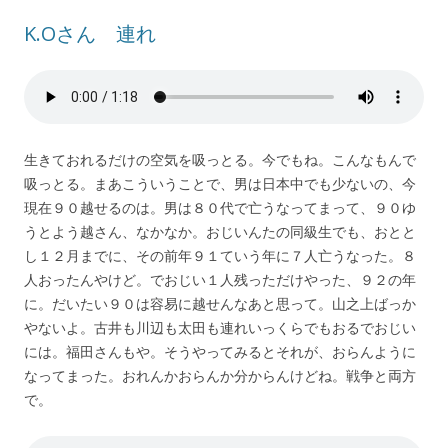
K.Oさん 連れ
生きておれるだけの空気を吸っとる。今でもね。こんなもんで
吸っとる。まあこういうことで、男は日本中でも少ないの、今
現在９０越せるのは。男は８０代で亡うなってまって、９０ゆ
うとよう越さん、なかなか。おじいんたの同級生でも、おとと
し１２月までに、その前年９１ていう年に７人亡うなった。８
人おったんやけど。でおじい１人残っただけやった、９２の年
に。だいたい９０は容易に越せんなあと思って。山之上ばっか
やないよ。古井も川辺も太田も連れいっくらでもおるでおじい
には。福田さんもや。そうやってみるとそれが、おらんように
なってまった。おれんかおらんか分からんけどね。戦争と両方
で。