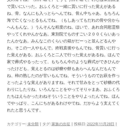
で貰いにいった。おふくろと一緒に貰いに行った覚えがある
ね、骨。なんにも入っとらへんでね、骨ん中ちゃあ。もちろん
海で亡くなっとるもんでね。（もしあってもだれの骨や分から
へんもんな。）うんそんな程度のね。ほいで、あれ合同慰霊祭
やってくれやんかなあ。東別院でものすごい２００くらいあっ
たんかなあ。みんなこのくらいの箱がだーっと並んどるんや
わ。そこの一人やもんで。終戦直後やもんでね、骨貰いに行っ
た覚えがある。おふくろと二人で行った覚えがあるね。ほんで
家で葬式やるったって、もちろん今のような葬式ができひんか
ったけども、覚えとるのは砂糖や餅もあらへんなんだもんで
ね、柿の熟したのが甘いもんでね、そういうものでお萩を作っ
とったような覚えがありますね。それで甘みをとって砂糖の代
わりにしたりね、いろんなことをやってそりゃまあ、おふくろ
たちはえらかったわねそういうことをやりよったんでね。ほん
でやっぱり、こんにちがあるわけやでね。だからよう支えてく
れたと思うんです。
カテゴリー:
未分類
| タグ:
家族の出征
| 投稿日:
2022年11月28日
|