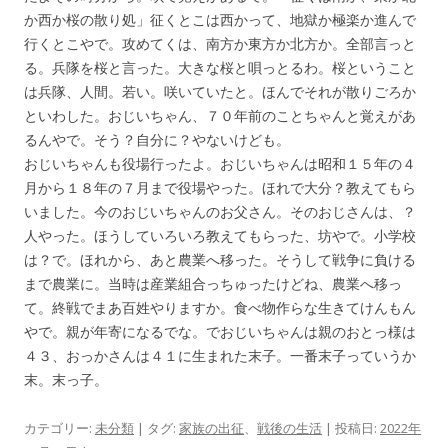
か西か桜の散り処」征くとこは西かって、地獄か極楽か進んで
行くとこやで。攻めてくは、南方か東方か北方か。全部言っと
る。兵隊を桜と言った。大きな桜と唄っとるわ。桜ということ
は兵隊、人間。若い。咲いていたと。ほんでそれが散りごろか
といわした。おじいちゃん、７０年前のことちゃんと覚えがあ
るんやで。そう？自分に？やないけども。
おじいちゃんも役場行ったよ。おじいちゃんは昭和１５年の４
月から１８年の７月まで役場やった。ほれで大分？教えてもら
いました。今のおじいちゃんのお父さん。そのおじさんは、？
人やった。ほうしていろいろ教えてもらった、坊やで。小学校
は？で。ほれから、あと農業へ移った。そうして戦争に負ける
まで農業に。当時は産業組合っちゅったけどね、農業へ移っ
て。終戦でまあ百姓やりますか。食べ物作らな生きてけんもん
やで。親が年寄になるでな。でおじいちゃんは親のおとっ様は
４３、おっかさんは４１に生まれた末子。一番末子っていうか
末。末っ子。
カテゴリー:
未分類
| タグ:
家族の出征
、
戦後の生活
| 投稿日:
2022年