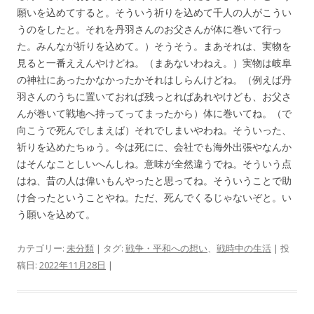
願いを込めてすると。そういう祈りを込めて千人の人がこうい
うのをしたと。それを丹羽さんのお父さんが体に巻いて行っ
た。みんなが祈りを込めて。）そうそう。まあそれは、実物を
見ると一番ええんやけどね。（まあないわねえ。）実物は岐阜
の神社にあったかなかったかそれはしらんけどね。（例えば丹
羽さんのうちに置いておれば残っとればあれやけども、お父さ
んが巻いて戦地へ持ってってまったから）体に巻いてね。（で
向こうで死んでしまえば）それでしまいやわね。そういった、
祈りを込めたちゅう。今は死にに、会社でも海外出張やなんか
はそんなことしいへんしね。意味が全然違うでね。そういう点
はね、昔の人は偉いもんやったと思ってね。そういうことで助
け合ったということやね。ただ、死んでくるじゃないぞと。い
う願いを込めて。
カテゴリー:
未分類
| タグ:
戦争・平和への想い
、
戦時中の生活
| 投
稿日:
2022年11月28日
|