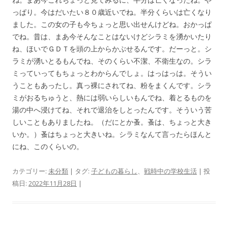
っぱり。今はだいたい８０歳近いでね。半分くらいは亡くなり
ました。この女の子も今ちょっと思い出せんけどね。おかっぱ
でね。昔は、まあ今そんなことはないけどシラミを湧かいたり
ね、ほいでＧＤＴを頭の上からかぶせるんです。だーっと。シ
ラミが湧いとるもんでね、そのくらい不潔、不衛生なの。シラ
ミっていってもちょっとわからんでしょ。はっはっは。そうい
うこともあったし。真っ裸にされてね、粉をまくんです。シラ
ミがおるちゅうと、熱には弱いらしいもんでね、着とるものを
湯の中へ浸けてね、それで退治をしとったんです。そういう苦
しいこともありましたね。（だにとか蚤。蚤は、ちょっと大き
いか。）蚤はちょっと大きいね。シラミなんて言ったらほんと
にね、このくらいの。
カテゴリー:
未分類
| タグ:
子どもの暮らし
、
戦時中の学校生活
| 投
稿日:
2022年11月28日
|