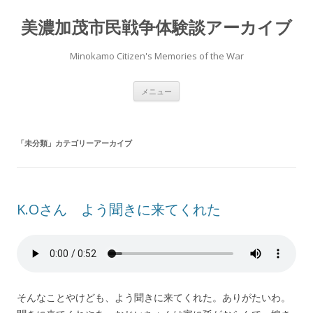
美濃加茂市民戦争体験談アーカイブ
Minokamo Citizen's Memories of the War
コ
メニュー
ン
テ
ン
ツ
へ
「
未分類
」カテゴリーアーカイブ
ス
キ
ッ
プ
K.Oさん よう聞きに来てくれた
そんなことやけども、よう聞きに来てくれた。ありがたいわ。