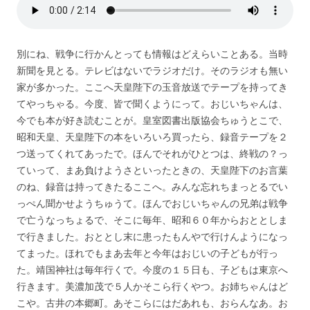
別にね、戦争に行かんとっても情報はどえらいことある。当時
新聞を見とる。テレビはないでラジオだけ。そのラジオも無い
家が多かった。ここへ天皇陛下の玉音放送でテープを持ってき
てやっちゃる。今度、皆で聞くようにって。おじいちゃんは、
今でも本が好き読むことが。皇室図書出版協会ちゅうとこで、
昭和天皇、天皇陛下の本をいろいろ買ったら、録音テープを２
つ送ってくれてあったで。ほんでそれがひとつは、終戦の？っ
ていって、まあ負けようさといったときの、天皇陛下のお言葉
のね、録音は持ってきたるここへ。みんな忘れちまっとるでい
っぺん聞かせようちゅうて。ほんでおじいちゃんの兄弟は戦争
で亡うなっちょるで、そこに毎年、昭和６０年からおととしま
で行きました。おととし末に患ったもんやで行けんようになっ
てまった。ほれでもまあ去年と今年はおじいの子どもが行っ
た。靖国神社は毎年行くで。今度の１５日も、子どもは東京へ
行きます。美濃加茂で５人かそこら行くやつ。お姉ちゃんはど
こや。古井の本郷町。あそこらにはだあれも、おらんなあ。お