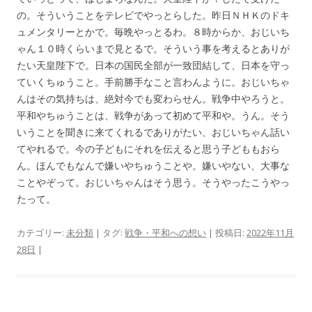
の。そういうことをテレビでやっとらした。昨日ＮＨＫのドキ
ュメンタリーとかで。毎晩やっとるわ。８時からか、おじいち
ゃん１０時くらいまで見とるで。そういう事を考えるとありが
たい天皇陛下で。日本の国民全部が一致団結して、日本を守っ
ていくちゅうこと。手前勝手なこと言わんように。おじいちゃ
んはその気持ちは、絶対今でも変わらせん。戦争中やろうと。
平和やちゅうことは、戦争があって初めて平和や。うん。そう
いうことを聞きに来てくれるでありがたい、おじいちゃん話い
てやれるで。今の子どもにそれを伝えると思う子どももおら
ん。ほんでもなんで嫌いやちゅうことや。嫌いやない、大事な
ことやぞって。おじいちゃんはそう思う。そうやったこうやっ
たって。
カテゴリー:
未分類
| タグ:
戦争・平和への想い
| 投稿日:
2022年11月
28日
|