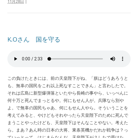
11月28日
|
K.Oさん 国を守る
この負けたときには、前の天皇陛下がね、「朕はどうあろうと
も、無辜の国民をこれ以上死なすことできん」と言わしたで。
それは広島に新型爆弾落といたやら長崎の事やら、いっぺんに
何十万と死んでまっとるや。何にもせん人が。兵隊なら別や
よ。で無辜の国民ちゃあ、何にもせん人やら。そういうことを
考えてみると、やけどもそれやったら天皇陛下のために死んで
まうことやったけども、天皇陛下はそんなことやない。考えた
ら。まあ？あん時の日本の大将、東条英機かだれか戦争は？っ
ていっとって、はじまらなんだ。天皇陛下が？したで受けた