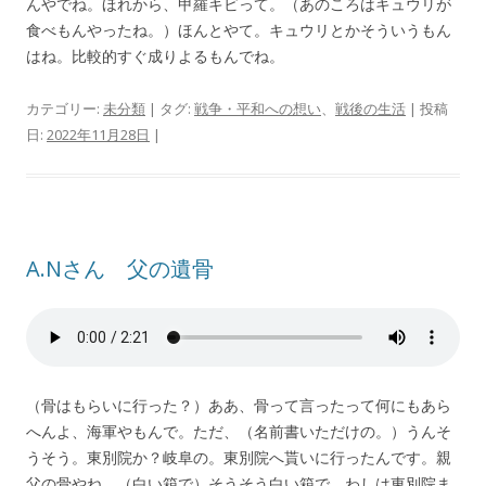
んやでね。ほれから、甲羅キビって。（あのころはキュウリが
食べもんやったね。）ほんとやて。キュウリとかそういうもん
はね。比較的すぐ成りよるもんでね。
カテゴリー:
未分類
| タグ:
戦争・平和への想い
、
戦後の生活
| 投稿
日:
2022年11月28日
|
A.Nさん 父の遺骨
（骨はもらいに行った？）ああ、骨って言ったって何にもあら
へんよ、海軍やもんで。ただ、（名前書いただけの。）うんそ
うそう。東別院か？岐阜の。東別院へ貰いに行ったんです。親
父の骨やね。（白い箱で）そうそう白い箱で。わしは東別院ま