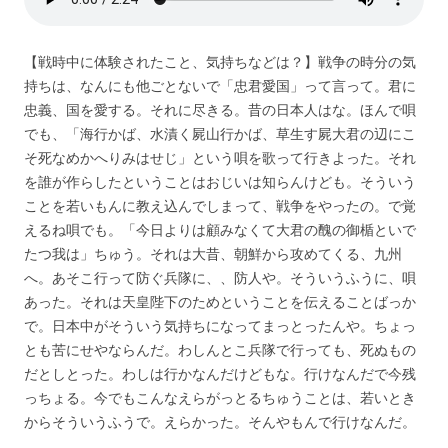
【戦時中に体験されたこと、気持ちなどは？】戦争の時分の気
持ちは、なんにも他ごとないで「忠君愛国」って言って。君に
忠義、国を愛する。それに尽きる。昔の日本人はな。ほんで唄
でも、「海行かば、水漬く屍山行かば、草生す屍大君の辺にこ
そ死なめかへりみはせじ」という唄を歌って行きよった。それ
を誰が作らしたということはおじいは知らんけども。そういう
ことを若いもんに教え込んでしまって、戦争をやったの。で覚
えるね唄でも。「今日よりは顧みなくて大君の醜の御楯といで
たつ我は」ちゅう。それは大昔、朝鮮から攻めてくる、九州
へ。あそこ行って防ぐ兵隊に、、防人や。そういうふうに、唄
あった。それは天皇陛下のためということを伝えることばっか
で。日本中がそういう気持ちになってまっとったんや。ちょっ
とも苦にせやならんだ。わしんとこ兵隊で行っても、死ぬもの
だとしとった。わしは行かなんだけどもな。行けなんだで今残
っちょる。今でもこんなえらがっとるちゅうことは、若いとき
からそういうふうで。えらかった。そんやもんで行けなんだ。