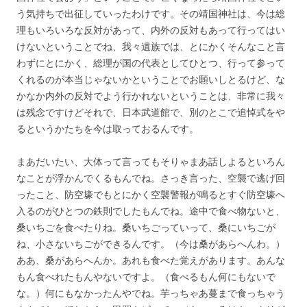
う気持ちで出征していったわけです。その靖国神社は、今は総
理もいろいろな反対があって、内外の反対もあって行ってはい
けないということでね、我々遺族では、とにかくそんなこと言
わずにとにかく、総理が国の代表としてひとつ、行って参って
くれるのが本当じゃないかということでお願いしとるけど、な
かなか内外の反対でよう行かれないということは、非常に我々
は残念ですけどそれで、日本武道館で、別のとこで追悼式をや
るというかたちを今は取っておるんです。
まあだいたい、大体って言ってもそりゃまあ話しよるといろん
なことが浮かんでくるもんでね。さっき言った、空襲で逃げ回
ったこと、防空壕でもとにかく空襲警報が鳴るとすぐ防空壕へ
入るのがひとつの鉄則でしたもんでね。途中で食べ物ないと、
桑いちごを食べたりね。桑いちごっていって、桑にいちごが
ね、小さないちごができるんです。（今は桑があらへんわ。）
ああ、桑があらへんか。あれも食べた覚えがあります。あんな
もん食べれたもんやないですよ。（食べるもん何にもないで
な。）何にもなかったんやでね。芋っちゃあ蔓まで食っちゃう