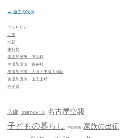
投
←
過去の投稿
稿
フィリピン
ナ
北支
ビ
北朝
ゲ
未分類
ー
美濃加茂市 伊深町
シ
美濃加茂市 古井町
美濃加茂市 太田・美濃太田駅
ョ
美濃加茂市 山之上町
ン
静岡県
名古屋空襲
入隊
北朝での生活
子どもの暮らし
家族の出征
学徒動員