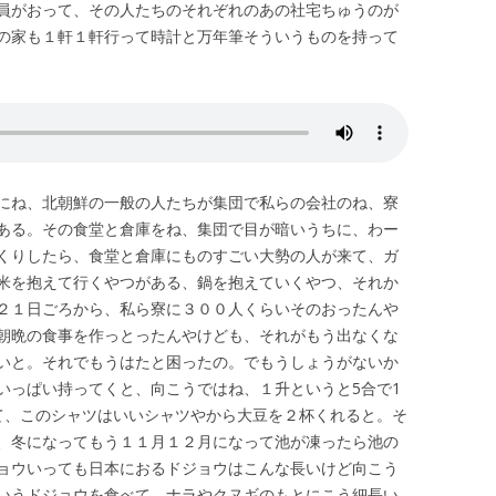
員がおって、その人たちのそれぞれのあの社宅ちゅうのが
の家も１軒１軒行って時計と万年筆そういうものを持って
にね、北朝鮮の一般の人たちが集団で私らの会社のね、寮
ある。その食堂と倉庫をね、集団で目が暗いうちに、わー
くりしたら、食堂と倉庫にものすごい大勢の人が来て、ガ
米を抱えて行くやつがある、鍋を抱えていくやつ、それか
２１日ごろから、私ら寮に３００人くらいそのおったんや
朝晩の食事を作っとったんやけども、それがもう出なくな
いと。それでもうはたと困ったの。でもうしょうがないか
いっぱい持ってくと、向こうではね、１升というと5合で1
て、このシャツはいいシャツやから大豆を２杯くれると。そ
、冬になってもう１１月１２月になって池が凍ったら池の
ョウいっても日本におるドジョウはこんな長いけど向こう
いうドジョウを食べて、ナラやクヌギのもとにこう細長い