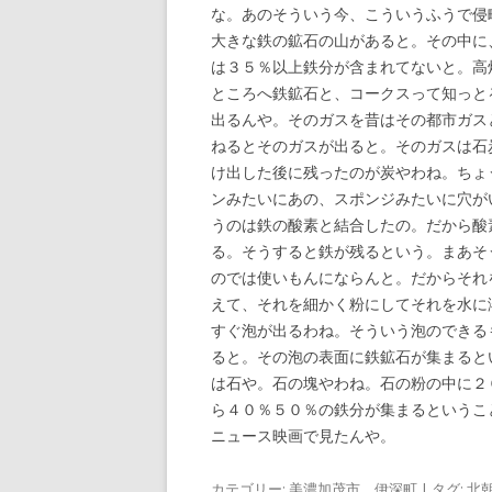
な。あのそういう今、こういうふうで侵
大きな鉄の鉱石の山があると。その中に
は３５％以上鉄分が含まれてないと。高
ところへ鉄鉱石と、コークスって知っと
出るんや。そのガスを昔はその都市ガス
ねるとそのガスが出ると。そのガスは石
け出した後に残ったのが炭やわね。ちょ
ンみたいにあの、スポンジみたいに穴が
うのは鉄の酸素と結合したの。だから酸
る。そうすると鉄が残るという。まあそ
のでは使いもんにならんと。だからそれ
えて、それを細かく粉にしてそれを水に
すぐ泡が出るわね。そういう泡のできる
ると。その泡の表面に鉄鉱石が集まると
は石や。石の塊やわね。石の粉の中に２
ら４０％５０％の鉄分が集まるというこ
ニュース映画で見たんや。
カテゴリー:
美濃加茂市 伊深町
| タグ:
北