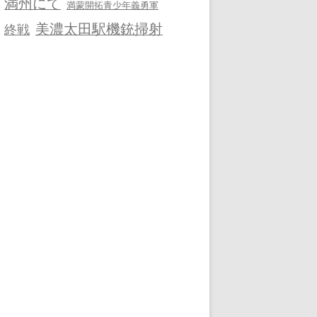
満州にて
満蒙開拓青少年義勇軍
美濃太田駅機銃掃射
終戦