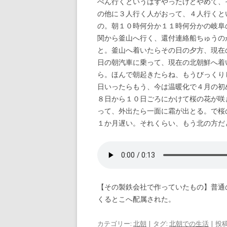
ぺん行くというはずやったけどやめて、
の他に３人行く人がおって、４人行くと
の。朝１０時何分か１１時何分かの岐阜
関から釜山へ行く、還付連絡船ちゅうの
と。釜山へ着いたらその日の夕方、現在
日の朝汽車に乗って、現在の北朝鮮へ着
ら。ほんで朝起きたらね、もうびっくり
日いったらもう、今は温暖化で４月の初
８日から１０日ごろにかけて桜の花が咲
って、外出たら一面に霜が出とる。で桜
１か月遅い。それくらい、もう北の方だ
【その製鉄会社で作っていたもの】普通
くるとこへ配属された。
カテゴリー:
北朝
| タグ:
北朝での生活
| 投