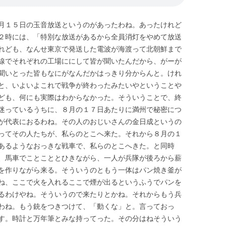
月１５日の玉音放送というのがあったわね。あったけれど
２時には、「特別な放送があるから全員消灯をやめて放送
れども、なんせ東京で発送した電波が海渡って北朝鮮まで
線でそれぞれの工場ににして皆が聞いたんだから、がーが
聞いとった皆もなにがなんだかはっきり分からんと。けれ
と、いよいよこれで戦争が終わったみたいやということや
ども、何にも実際はわからなかった。そういうことで、終
迷っているうちに、８月の１７日あたりに満州で秘密につ
が代表におるわね。その人のおじいさんの金日成というの
ってその人たちが、私らのとこへ来た。それから８月の１
あるようなおっきな戦車で、私らのとこへきた。と同時
、馬車でことこととひきながら、一人が兵隊が後ろから薪
を作りながら来る。そういうのともう一体はパン焼き釜が
ね、ここで火を入れるここで煙が出るというふうでパンを
るわけやね。そういうので来たりとかね。それからもう兵
わね。もう銃をつきつけて、「動くな」と。言っておっ
す。時計と万年筆とみな持ってった。その分はねそういう