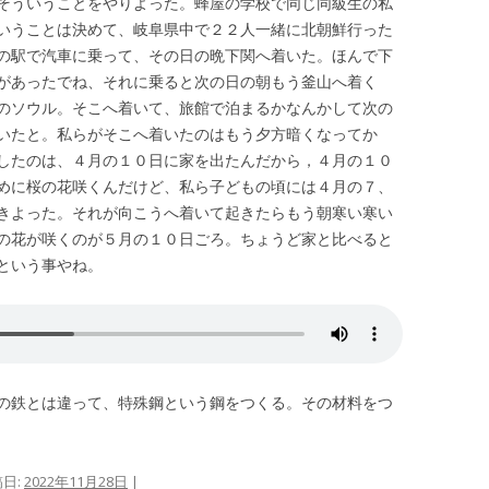
そういうことをやりよった。蜂屋の学校で同じ同級生の私
いうことは決めて、岐阜県中で２２人一緒に北朝鮮行った
の駅で汽車に乗って、その日の晩下関へ着いた。ほんで下
があったでね、それに乗ると次の日の朝もう釜山へ着く
のソウル。そこへ着いて、旅館で泊まるかなんかして次の
いたと。私らがそこへ着いたのはもう夕方暗くなってか
したのは、４月の１０日に家を出たんだから，４月の１０
めに桜の花咲くんだけど、私ら子どもの頃には４月の７、
きよった。それが向こうへ着いて起きたらもう朝寒い寒い
の花が咲くのが５月の１０日ごろ。ちょうど家と比べると
という事やね。
の鉄とは違って、特殊鋼という鋼をつくる。その材料をつ
稿日:
2022年11月28日
|