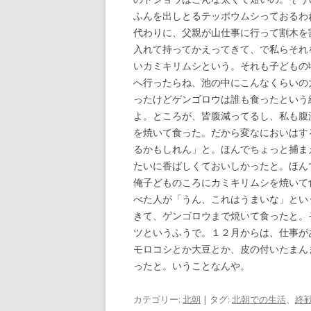
ふんを出しとるテッポウムシっておるわ
代わりに、父親が山仕事に行って割木を
入れて持ってかえってきて、で私らそれ
いカミキリムシという。それも子どもの
へ行ったらね、池の中にこんなくらいの
ったけどゲンゴロウは誰も食ったという
よ。ところが、皆腹減ってるし、私も腹
を焼いて食った。だから変なにおいはす
るかもしれん」と。ほんでちょっと捕ま
たいに香ばしくておいしかったと。ほん
俺子どものころにカミキリムシを焼いて
べた人が「うん、これはうまいな」とい
きて、ゲンゴロウまで焼いて食ったと。
ツというふうで。１２月からは、仕事が
モロコシとか大豆とか、皮の付いたまん
ったと。いうことなんや。
カテゴリー:
北朝
| タグ:
北朝での生活
、
終