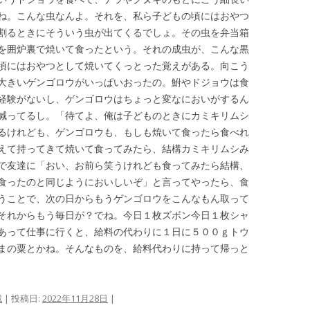
ね。こんな虫なんよ。それを、私ら子どもの頃にはおやつ
割るときにそういう虫が出てくるでしょ。その虫を弁当箱
を囲炉裏で焼いて食ったという。それの成虫が、こんな黒
頃にはおやつとして焼いてくっとった覚えがある。向こう
大きいゲンゴロウがいっぱいおったの。鮒やドジョウは食
経験がないし、ゲンゴロウはちょっと変なにおいがするん
減ってるし。「待てよ、俺は子どものときにカミキリムシ
るけれども、ゲンゴロウも、もしも焼いて食ったら食べれ
えて持ってきて焼いて食ってみたら、結構カミキリムシみ
で友達に「おい、お前ら笑うけれども食ってみたら結構、
食ったのと同じようにおいしいぞ」と言ってやったら、食
うことで、次の日からもうゲンゴロウをこんなもん取って
それからもう毎日が？でね。今日１枚ズボン今日１枚シャ
あって仕事に行くと、給料の代わりに１日に５００ｇトウ
まの粟とかね。そんなものを、給料代わりに持って帰っと
戦
| 投稿日:
2022年11月28日
|