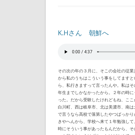
K.Hさん 朝鮮へ
その次の年の３月に、そこの会社の従業
から私のうちはこういう事をしてますと
ら、私行きますって言ったんや。私はそ
年生までしかなかったから。２年の時に
った。だから受験したけれどもね、ここ
白川町、西は岐阜市、北は美濃市、南は
で言うなら高校で落第したやつばっかり
きやへんから、学校へ来て１年勉強して
時にそういう事があったもんだから、そ