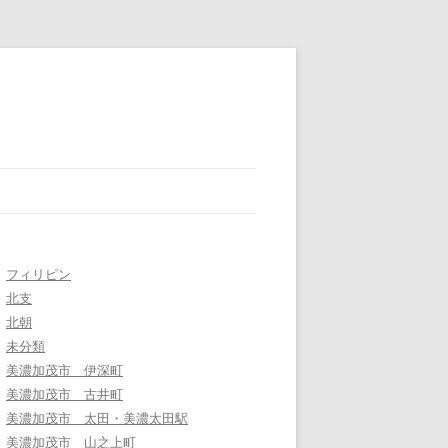
フィリピン
北支
北朝
未分類
美濃加茂市 伊深町
美濃加茂市 古井町
美濃加茂市 太田・美濃太田駅
美濃加茂市 山之上町