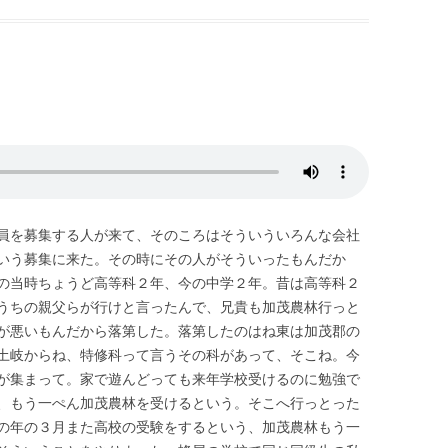
員を募集する人が来て、そのころはそういういろんな会社
いう募集に来た。その時にその人がそういったもんだか
の当時ちょうど高等科２年、今の中学２年。昔は高等科２
うちの親父らが行けと言ったんで、兄貴も加茂農林行っと
が悪いもんだから落第した。落第したのはね東は加茂郡の
土岐からね、特修科って言うその科があって、そこね。今
が集まって。家で遊んどっても来年学校受けるのに勉強で
、もう一ぺん加茂農林を受けるという。そこへ行っとった
の年の３月また高校の受験をするという、加茂農林もう一