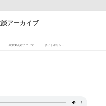
験談アーカイブ
コ
ン
美濃加茂市について
サイトポリシー
テ
ン
ツ
へ
ス
キ
ッ
プ