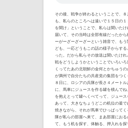
その後、戦争が終わるということで、８
も、私らのところへは遠いで１５日の１
を聞け」ということで、私らは聞いたけ
届いて、その当時は全部有線だったから
ーがーざーざーざーという雑音で、もう
ども、一応どうもこの話の様子からする
った。だから私らその放送は聞いたけれ
戦をどうしようかということでいろいろ
くってたあの北朝鮮の金何とかちゅうの
が満州で自分たちの共産党の集団をつく
８日に、ロシアの兵隊が長さ４メートル
に、馬車にジュースを作る罐を積んでね
を抱えとって罐へくべてって、ジュース
あって、大きなちょうどこの机位の釜で
焼きながら、それが馬車でひっぱってく
隊が私らの部屋へ来て、まあ部屋におる
て、もう机を探す、体触る、押入れを探