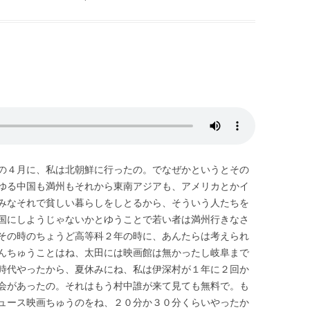
の４月に、私は北朝鮮に行ったの。でなぜかというとその
ゆる中国も満州もそれから東南アジアも、アメリカとかイ
みなそれで貧しい暮らしをしとるから、そういう人たちを
国にしようじゃないかとゆうことで若い者は満州行きなさ
その時のちょうど高等科２年の時に、あんたらは考えられ
んちゅうことはね、太田には映画館は無かったし岐阜まで
時代やったから、夏休みにね、私は伊深村が１年に２回か
会があったの。それはもう村中誰が来て見ても無料で。も
ュース映画ちゅうのをね、２０分か３０分くらいやったか