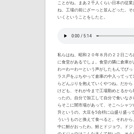
ことがね。まあ２千人くらい日本の従業
ね、工場の前にざーっと並んどった。そ
いくということをしたと。
私らはね、昭和２０年８月の２２日ごろ
に食堂があるでしょ。食堂の隣に倉庫が
わーわーわーという声がしたもんでびっ
ラス戸をぶちやって倉庫の中入ってって
らどんぶりを抱えていくやつね。だから
けども、それが今まで工場勤めとるから
ったの。自分で加工して自分で食いなさ
らそこに闇市場があって、そこへシャツ
升というの。大豆を5合枡に山盛り盛っ
ういうものと換えて食べると。それから
中に鮒がおったわ。鮒とドジョウ。ドジ
のドジョウはこんな太くて短いの。そう