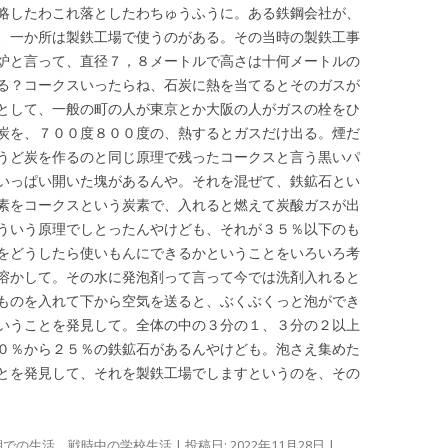
略したわこれ落としたわちゅうふうに。ある鉄鋼会社が、
、一か所は製鉄工場で使うのがある。その当時の製鉄工事
炉と言って、直径７，８メートルで高さは十何メートルの
る？コークスいったらね、石炭に熱を当てるとそのガスが
として、一般の町の人が東京とか大阪の人がガスの栓をひ
炭を、７００度８００度の、熱するとガスだけ出る。煙だ
うど炭を作るのと同じ原理で残ったコークスと言う黒いパ
いっぱい開いた塊があるんや。それを混ぜて、鉄鉱石とい
素をコークスという炭素で、入れると燃えて炭酸ガスが出
ういう原理でしとったんやけども、それが３５％以下のも
をどうしたら使いもんにできるかということをいろいろ考
溶かして。その水に発泡剤って言って今では洗剤入れると
ものを入れて下から空気を送ると、ぶくぶくっと泡ができ
いうことを発見して。全体の中の３分の１、３分の２以上
０％から２５％の鉄鉱石があるんやけども。泡さえ集めた
とを発見して、それを製鉄工場でしますというのを、その
朝での生活
、
戦時中の学校生活
| 投稿日:
2022年11月28日
|