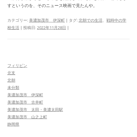
すというのを、そのニュース映画で見たんや。
カテゴリー:
美濃加茂市 伊深町
| タグ:
北朝での生活
、
戦時中の学
校生活
| 投稿日:
2022年11月28日
|
フィリピン
北支
北朝
未分類
美濃加茂市 伊深町
美濃加茂市 古井町
美濃加茂市 太田・美濃太田駅
美濃加茂市 山之上町
静岡県