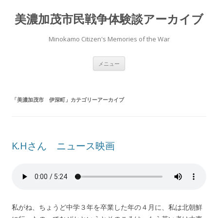
美濃加茂市民戦争体験談アーカイブ
Minokamo Citizen's Memories of the War
コ
メニュー
ン
テ
ン
ツ
へ
「
美濃加茂市 伊深町
」カテゴリーアーカイブ
ス
キ
ッ
プ
K.Hさん ニュース映画
私がね、ちょうど中学３年を卒業した年の４月に、私は北朝鮮