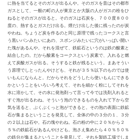
に熱を当てるとそのガスが出るんや。そのガスを昔はその都市
ガスとして、一般の町の人が東京とか大阪の人がガスの栓をひ
ねるとそのガスが出ると。そのガスは石炭を、７００度８００
度の、熱するとガスだけ出る。煙だけ出した後に残ったのが炭
やわね。ちょうど炭を作るのと同じ原理で残ったコークスと言
う黒いパンみたいにあの、スポンジみたいに穴がいっぱい開い
た塊があるんや。それを混ぜて、鉄鉱石というのは鉄の酸素と
結合したの。だから酸素をコークスという炭素で、入れると燃
えて炭酸ガスが出る。そうすると鉄が残るという。まあそうい
う原理でしとったんやけども、それが３５％以下のものでは使
いもんにならんと。だからそれをどうしたら使いもんにできる
かということをいろいろ考えて、それを細かく粉にしてそれを
水に溶かして。その水に発泡剤って言って今では洗剤入れると
すぐ泡が出るわね。そういう泡のできるものを入れて下から空
気を送ると、ぶくぶくっと泡ができると。その泡の表面に鉄鉱
石が集まるということを発見して。全体の中の３分の１、３分
の２以上は石や。石の塊やわね。石の粉の中に２０％から２
５％の鉄鉱石があるんやけども。泡さえ集めたら４０％５０％
の鉄分が集まるということを発見して、それを製鉄工場でしま