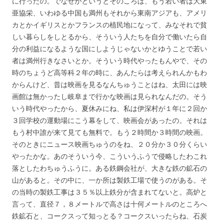
に行ったの。でなぜかというとそのころは、もう若い者は大東
亜協栄、いわゆる中国も満州もそれから東南アジアも、アメリ
カとかイギリスとかフランスの植民地になって、みなそれで貧
しい暮らしをしとるから、そういう人たちを自分で働いたら自
分の利益になるような国にしようじゃないかとゆうことで若い
者は満州行きなさいとか。そういう時代やったもんやで、その
時のちょうど高等科２年の時に、あんたらは考えられんかもわ
からんけど、昔は映画を見るなんちゅうことはね、太田には映
画館は無かったし岐阜まで行かな映画は見られなんだの。そう
いう時代やったから、夏休みにね、私は伊深村が１年に２回か
３回学校の運動場にこう幕をして、映画会があったの。それは
もう村中誰が来て見ても無料で。もう２時間か３時間の映画。
そのときにニュース映画ちゅうのをね、２０分か３０分くらい
やったかな。あのそういう今、こういうふうで侵略したわこれ
落としたわちゅうふうに。ある鉄鋼会社が、大きな鉄の鉱石の
山があると。その中に、一か所は製鉄工場で使うのがある。そ
の当時の製鉄工事は３５％以上鉄分が含まれてないと。高炉と
言って、直径７，８メートルで高さは十何メートルのところへ
鉄鉱石と、コークスって知っとる？コークスいったらね、石炭