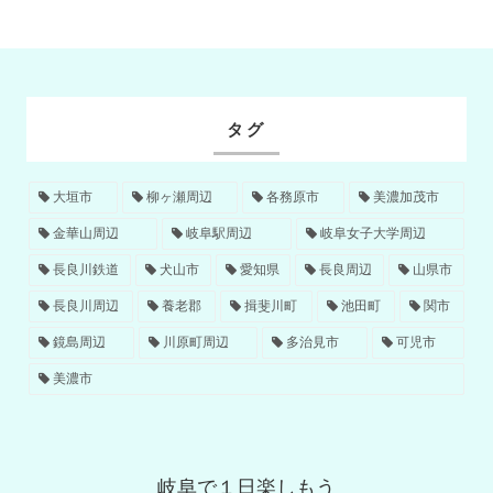
タグ
大垣市
柳ヶ瀬周辺
各務原市
美濃加茂市
金華山周辺
岐阜駅周辺
岐阜女子大学周辺
長良川鉄道
犬山市
愛知県
長良周辺
山県市
長良川周辺
養老郡
揖斐川町
池田町
関市
鏡島周辺
川原町周辺
多治見市
可児市
美濃市
岐阜で１日楽しもう