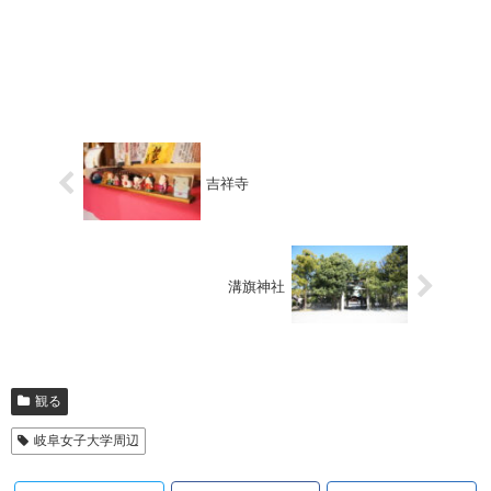
吉祥寺
溝旗神社
観る
岐阜女子大学周辺