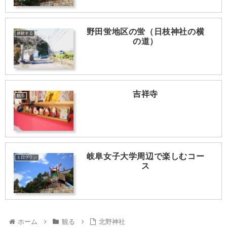
野田蛍地区の蛍（日枝神社の横
体験する
の道）
吉祥寺
観る
岐阜女子大学周辺で楽しむコー
１日プラン
ス
ホーム
観る
北野神社