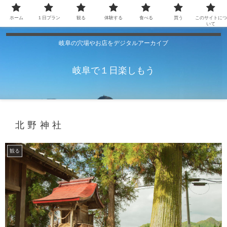
ホーム
１日プラン
観る
体験する
食べる
買う
このサイトにつ
いて
岐阜の穴場やお店をデジタルアーカイブ
岐阜で１日楽しもう
北野神社
観る