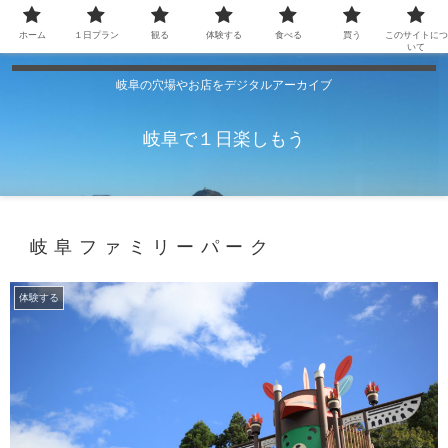
ホーム
１日プラン
観る
体験する
食べる
買う
このサイトにつ
いて
岐阜の穴場やお店をデジタルアーカイブ
岐阜で１日楽しもう
岐阜ファミリーパーク
体験する