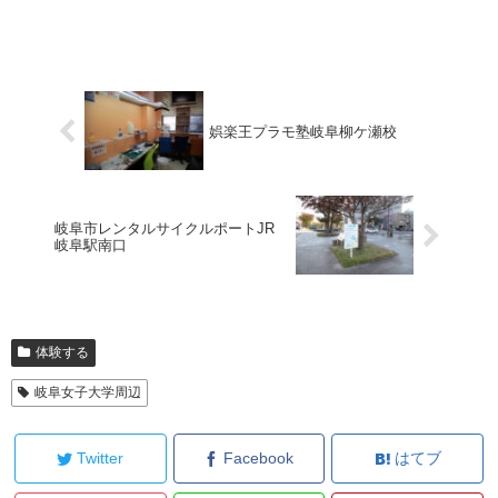
娯楽王プラモ塾岐阜柳ケ瀬校
岐阜市レンタルサイクルポートJR
岐阜駅南口
体験する
岐阜女子大学周辺
Twitter
Facebook
はてブ