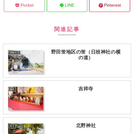
Pocket
LINE
Pinterest
関連記事
野田蛍地区の蛍（日枝神社の横
体験する
の道）
吉祥寺
観る
北野神社
観る