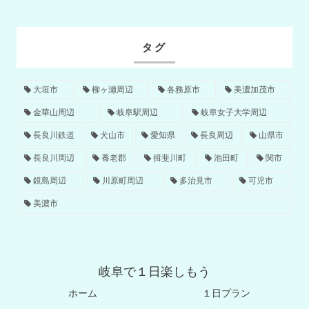
タグ
大垣市
柳ヶ瀬周辺
各務原市
美濃加茂市
金華山周辺
岐阜駅周辺
岐阜女子大学周辺
長良川鉄道
犬山市
愛知県
長良周辺
山県市
長良川周辺
養老郡
揖斐川町
池田町
関市
鏡島周辺
川原町周辺
多治見市
可児市
美濃市
岐阜で１日楽しもう
ホーム
１日プラン