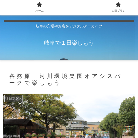
ホーム
１日プラン
岐阜の穴場やお店をデジタルアーカイブ
岐阜で１日楽しもう
各務原 河川環境楽園オアシスパ
ークで楽しもう
１日プラン