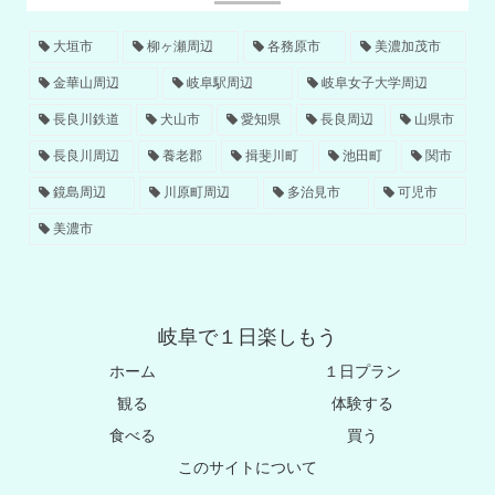
大垣市
柳ヶ瀬周辺
各務原市
美濃加茂市
金華山周辺
岐阜駅周辺
岐阜女子大学周辺
長良川鉄道
犬山市
愛知県
長良周辺
山県市
長良川周辺
養老郡
揖斐川町
池田町
関市
鏡島周辺
川原町周辺
多治見市
可児市
美濃市
岐阜で１日楽しもう
ホーム
１日プラン
観る
体験する
食べる
買う
このサイトについて