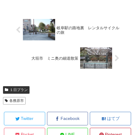
岐阜駅の路地裏 レンタルサイクル
の旅
大垣市 ミニ奥の細道散策
１日プラン
各務原市
Twitter
Facebook
はてブ
Pocket
LINE
Pinterest