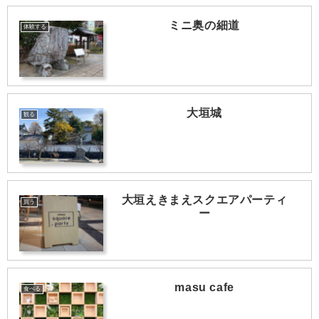
ミニ奥の細道
体験する
大垣城
観る
大垣えきまえスクエアパーティ
買う
ー
masu cafe
食べる