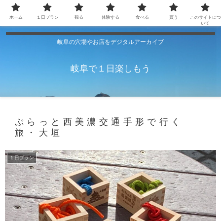
ホーム
１日プラン
観る
体験する
食べる
買う
このサイトにつ
いて
岐阜の穴場やお店をデジタルアーカイブ
岐阜で１日楽しもう
ぷらっと西美濃交通手形で行く
旅・大垣
１日プラン