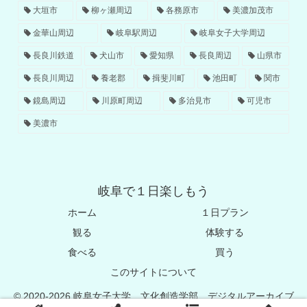
大垣市
柳ヶ瀬周辺
各務原市
美濃加茂市
金華山周辺
岐阜駅周辺
岐阜女子大学周辺
長良川鉄道
犬山市
愛知県
長良周辺
山県市
長良川周辺
養老郡
揖斐川町
池田町
関市
鏡島周辺
川原町周辺
多治見市
可児市
美濃市
岐阜で１日楽しもう
ホーム
１日プラン
観る
体験する
食べる
買う
このサイトについて
© 2020-2026 岐阜女子大学 文化創造学部 デジタルアーカイブ