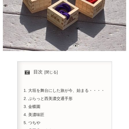
目次
大垣を舞台にした旅が今、始まる・・・・
ぷらっと西美濃交通手形
金蝶園
美濃味匠
つちや