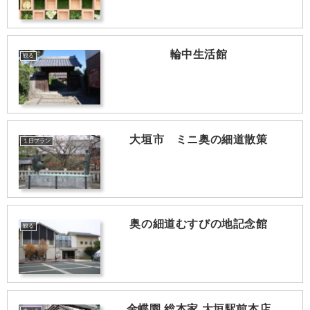
輪中生活館
観る
大垣市 ミニ奥の細道散策
１日プラン
奥の細道むすびの地記念館
観る
金蝶園 総本家 大垣駅前本店