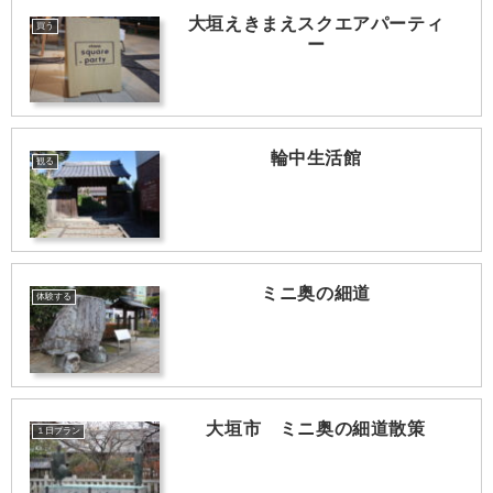
大垣えきまえスクエアパーティ
買う
ー
輪中生活館
観る
ミニ奥の細道
体験する
大垣市 ミニ奥の細道散策
１日プラン