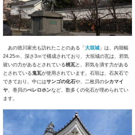
あの徳川家光も訪れたことのある「
大垣城
」は、内堀幅
24.25ｍ、深さ3ｍで構成されており、大垣城の瓦は、邪気
祓いの力があるとされている
桃瓦
と、邪気を潰す力がある
とされている
鬼瓦
が使用されています。石垣は、石灰石で
できており、中には
サンゴの化石
や、二枚貝の
シカマイ
ヤ
、巻貝の
べレロホン
など、数多くの化石が埋められてい
ます。