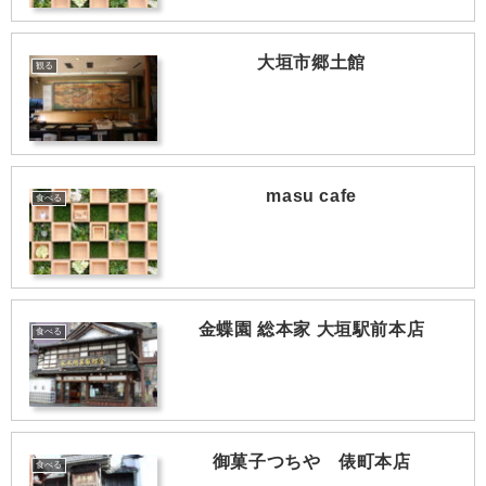
大垣市郷土館
観る
masu cafe
食べる
金蝶園 総本家 大垣駅前本店
食べる
御菓子つちや 俵町本店
食べる