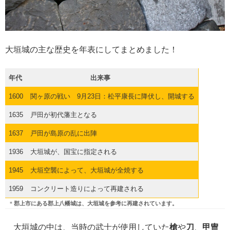
大垣城の主な歴史を年表にしてまとめました！
年代
出来事
1600
関ヶ原の戦い 9月23日：松平康長に降伏し、開城する
1635
戸田が初代藩主となる
1637
戸田が島原の乱に出陣
1936
大垣城が、国宝に指定される
1945
大垣空襲によって、大垣城が全焼する
1959
コンクリート造りによって再建される
＊
郡上市にある郡上八幡城は、大垣城を参考に再建されています。
大垣城の中は、当時の武士が使用していた
槍
や
刀
、
甲冑