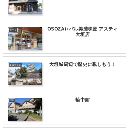
OSOZAi+バル美濃味匠 アスティ
食べる
大垣店
大垣城周辺で歴史に親しもう！
１日プラン
輪中館
観る