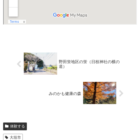
野田蛍地区の蛍（日枝神社の横の
道）
みのかも健康の森
体験する
大垣市