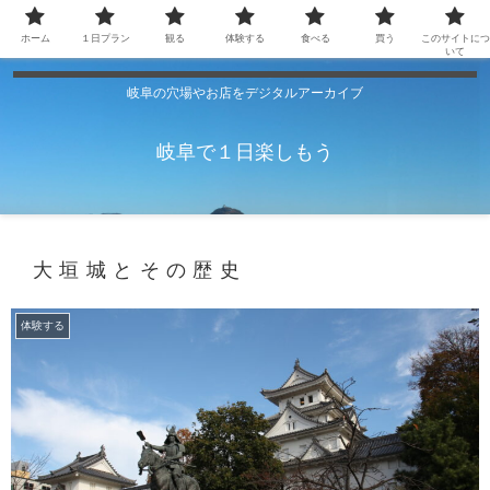
ホーム
１日プラン
観る
体験する
食べる
買う
このサイトにつ
いて
岐阜の穴場やお店をデジタルアーカイブ
岐阜で１日楽しもう
大垣城とその歴史
体験する