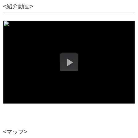
<紹介動画>
<マップ>