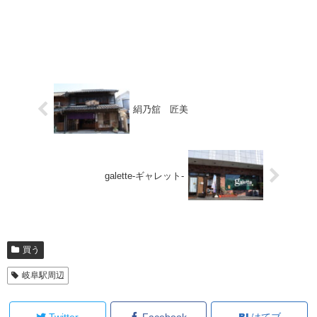
絹乃舘 匠美
galette-ギャレット-
買う
岐阜駅周辺
Twitter
Facebook
はてブ