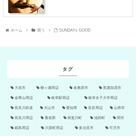
ホーム
買う
SUNDAYs GOOD
タグ
大垣市
柳ヶ瀬周辺
各務原市
美濃加茂市
金華山周辺
岐阜駅周辺
岐阜女子大学周辺
長良川鉄道
犬山市
愛知県
長良周辺
山県市
長良川周辺
養老郡
揖斐川町
池田町
関市
鏡島周辺
川原町周辺
多治見市
可児市