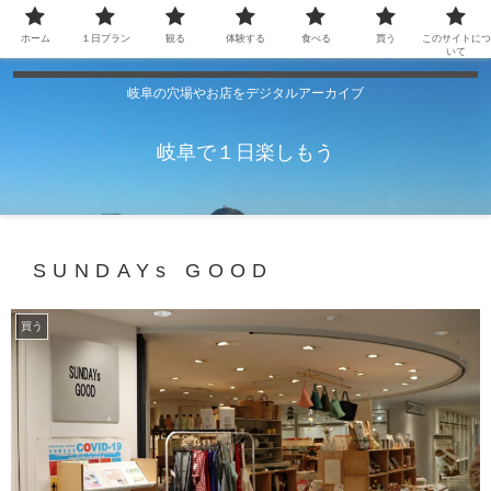
ホーム
１日プラン
観る
体験する
食べる
買う
このサイトにつ
いて
岐阜の穴場やお店をデジタルアーカイブ
岐阜で１日楽しもう
SUNDAYs GOOD
買う