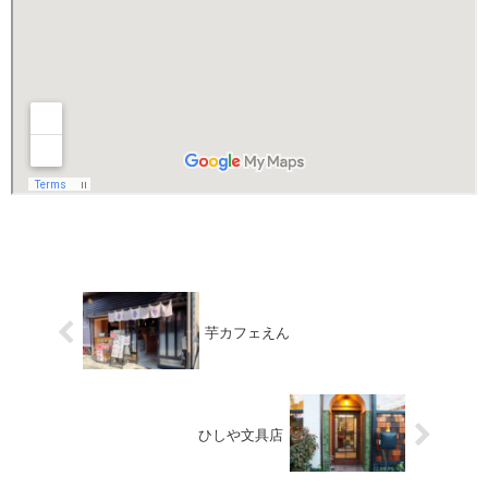
芋カフェえん
ひしや文具店