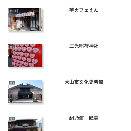
芋カフェえん
食べる
三光稲荷神社
観る
犬山市文化史料館
観る
絹乃舘 匠美
買う