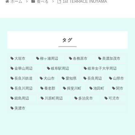
ホーム
食べる
1st TERRACE INUYAMA
タグ
大垣市
柳ヶ瀬周辺
各務原市
美濃加茂市
金華山周辺
岐阜駅周辺
岐阜女子大学周辺
長良川鉄道
犬山市
愛知県
長良周辺
山県市
長良川周辺
養老郡
揖斐川町
池田町
関市
鏡島周辺
川原町周辺
多治見市
可児市
美濃市