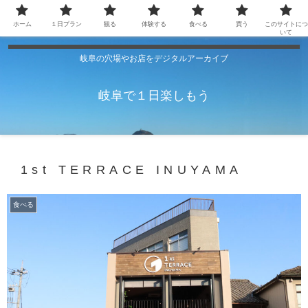
ホーム
１日プラン
観る
体験する
食べる
買う
このサイトにつ
いて
岐阜の穴場やお店をデジタルアーカイブ
岐阜で１日楽しもう
1st TERRACE INUYAMA
食べる