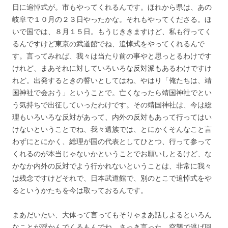
日に追悼式が。市もやってくれるんです。ほれから県は、あの
岐阜で１０月の２３日やったかな。それもやってくださる。ほ
いで国では、８月１５日。もうじききますけど、私も行ってく
るんですけど東京の武道館でね、追悼式をやってくれるんで
す。言ってみれば、我々は当たり前の事やと思っとるわけです
けれど、まあそれに対していろいろな反対派もあるわけですけ
れど。出発するときの誓いとしてはね、やはり「俺たちは、靖
国神社で会おう」ということで。亡くなったら靖国神社でとい
う気持ちで出征していったわけです。その靖国神社は、今は総
理もいろいろな反対があって、内外の反対もあって行ってはい
けないということでね、我々遺族では、とにかくそんなこと言
わずにとにかく、総理が国の代表としてひとつ、行って参って
くれるのが本当じゃないかということでお願いしとるけど、な
かなか内外の反対でよう行かれないということは、非常に我々
は残念ですけどそれで、日本武道館で、別のとこで追悼式をや
るというかたちを今は取っておるんです。
まあだいたい、大体って言ってもそりゃまあ話しよるといろん
なことが浮かんでくるもんでね。さっき言った、空襲で逃げ回