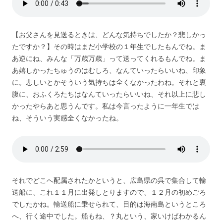
【お父さんを見送るときは、どんな気持ちでしたか？悲しかっ
たですか？】その時はまだ小学校の１年生でしたもんでね。ま
あ逆にね、みんな「万歳万歳」って送ってくれるもんでね。ま
あ嬉しかったちゅうのはむしろ、なんていったらいいね、印象
に。悲しいとかそういう気持ちは全くなかったわね。それと裏
腹に、おふくろたちはなんていったらいいね、それ以上に悲し
かったやらあと思うんです。私は今言ったように一年生では
ね、そういう実感全くなかったね。
それでどこへ配属されたかというと、広島県の呉で集合して輸
送船に、これ１１月に出発しとりますので、１２月の初めごろ
でしたかね。輸送船に乗せられて、目的は海南島というところ
へ、行く途中でした。船もね、？丸という、家いけばわかるん