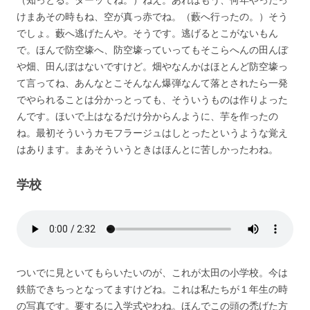
けまあその時もね、空が真っ赤でね。（藪へ行ったの。）そう
でしょ。藪へ逃げたんや。そうです。逃げるとこがないもん
で。ほんで防空壕へ、防空壕っていってもそこらへんの田んぼ
や畑、田んぼはないですけど。畑やなんかはほとんど防空壕っ
て言ってね、あんなとこそんなん爆弾なんて落とされたら一発
でやられることは分かっとっても、そういうものは作りよった
んです。ほいで上はなるだけ分からんように、芋を作ったの
ね。最初そういうカモフラージュはしとったというような覚え
はあります。まあそういうときはほんとに苦しかったわね。
学校
ついでに見といてもらいたいのが、これが太田の小学校。今は
鉄筋できちっとなってますけどね。これは私たちが１年生の時
の写真です。要するに入学式やわね。ほんでこの頭の禿げた方