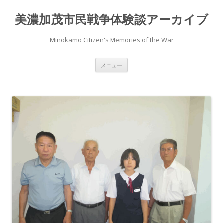
美濃加茂市民戦争体験談アーカイブ
Minokamo Citizen's Memories of the War
コ
メニュー
ン
テ
ン
ツ
へ
ス
キ
ッ
プ