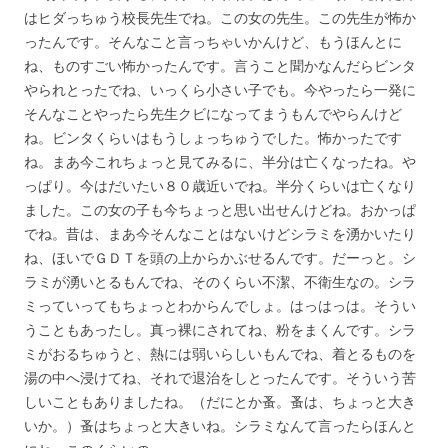
はヒダっちゅう校長先生でね。この女の先生。この先生が怖か
ったんです。そんなこと言っちゃいかんけど、もうほんとに
ね、ものすごい怖かったんです。言うこと聞かなんだらビンタ
やられとったでね、いっくら小さい子でも。今やったら一発に
そんなことやったら先生クビになってまうもんでやらんけど
ね。ビンタくらいはもうしょっちゅうでした。怖かったです
ね。まあ今これちょっと見てみるに、半分は亡くなったね。や
っぱり。今はだいたい８０歳近いでね。半分くらいは亡くなり
ました。この女の子も今ちょっと思い出せんけどね。おかっぱ
でね。昔は、まあ今そんなことはないけどシラミを湧かいたり
ね、ほいでＧＤＴを頭の上からかぶせるんです。だーっと。シ
ラミが湧いとるもんでね、そのくらい不潔、不衛生なの。シラ
ミっていってもちょっとわからんでしょ。はっはっは。そうい
うこともあったし。真っ裸にされてね、粉をまくんです。シラ
ミがおるちゅうと、熱には弱いらしいもんでね、着とるものを
湯の中へ浸けてね、それで退治をしとったんです。そういう苦
しいこともありましたね。（だにとか蚤。蚤は、ちょっと大き
いか。）蚤はちょっと大きいね。シラミなんて言ったらほんと