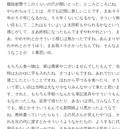
艦砲射撃でこのくらいの穴が開いとった。ところどころにね。
やられちゅうことは、今でも記憶に新しいことです。まあ４０
年か５０年になるかな。５０年くらいになるかな。そういう怖
い目もして。これはもういよいよ太田町もやられるかなという
感じがして、まあ終戦になったもんでまずやれやれという、ま
あ、やれやれとかそういう感じは無かったですね、あんまりや
れやれとかそうゆう。まあ我々小さかったもんでね、そんなよ
うなことが、１番思い出。
もちろん食べ物は、家は農家やございませんでしたもんで、当
時はおかゆに芋を入れたね、さつまいもですね。あれでだいぶ
過ごしたということですね。ほれから芋づるを食べたり、そう
いう苦しい目は当時は大なり小なりみんなやって来たと思いま
す。それと、もちろん学校へなんかも筆記道具やそういうもん
もなかったしね。近所で借りたり、あるいは消しゴムなんてと
ても、紙とかそういうもんでも新聞紙より悪かったようなで
ね。教科書っていったらもう、上の兄さんが見えたやつは、そ
れを次の代に渡すとかそういうようなかたちの、ようするに代
用品みたいな形ばっかでね。まあそれが小学校の４年生くらい