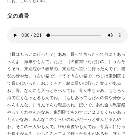
にね、このくらいの。
父の遺骨
（骨はもらいに行った？）ああ、骨って言ったって何にもあら
へんよ、海軍やもんで。ただ、（名前書いただけの。）うんそ
うそう。東別院か？岐阜の。東別院へ貰いに行ったんです。親
父の骨やね。（白い箱で）そうそう白い箱で。わしは東別院ま
で貰いにいった。おふくろと一緒に貰いに行った覚えがある
ね、骨。なんにも入っとらへんでね、骨ん中ちゃあ。もちろん
海で亡くなっとるもんでね。（もしあってもだれの骨や分から
へんもんな。）うんそんな程度のね。ほいで、あれ合同慰霊祭
やってくれやんかなあ。東別院でものすごい２００くらいあっ
たんかなあ。みんなこのくらいの箱がだーっと並んどるんや
わ。そこの一人やもんで。終戦直後やもんでね、骨貰いに行っ
た覚えがある。おふくろと二人で行った覚えがあるね。ほんで