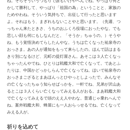
ね。そらそういうつもりで誰もいけやへんでね。やっぱり何と
かして勝利して、やっぱり「祖国の為」ということと、家族の
ためやわね。そういう気持ちで、出征して行ったと思います
よ。それはもう、まぎれもないことやと思います。（先週、つ
っちゃん来たときさ、うちのおふくろ役場におったやな。でも
悲しい顔も何にもしなんだと。「そうか」ちゅうの。）そうや
ね、もう覚悟決めてらしたんやな。うちは亡くなった祐泉寺の
おっさま。あの人が通知をもって来らしたの。ほんで話はまる
きり別になるけど、元町の提灯屋さん。あそこは３人亡くなっ
ちゃったんやでね。ひとりは戦艦大和で亡くなって。であとふ
たりは、中国かどっかしらんで亡くなってね。ほいで祐泉寺の
おっさまござるとまあほんっとひやっとしよったで。みんなそ
の亡くなったちゅう知らせばっかを。一軒でね、兄弟が沢山あ
るとこは３人くらい亡くなってみえる人がおる。まあ戦艦大和
で亡くなってみえるで頭のええ人やわな。普通じゃ乗れへんで
ね。案外戦艦大和、蜂屋にも一人おらっせるでね。亡くなって
みえる人が。
祈りを込めて