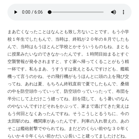
まあ亡くなったことはなんとも致し方ないことです。もう小学
校１年生でしたもんで、当時は、終戦が２０年の８月でしたも
んで、当時はもうほとんど学校とかそういうものもね、まとも
に授業みたいなのできなかったんです。１時間目始まるとすぐ
空襲警報が発令されますと、すぐ家へ帰ってくることがもう精
一杯です。私もまあ、うすうすは覚えとるんですけども、艦載
機って言うのかね、その飛行機がもうほんとに頭の上を飛び交
ってね、あれは夏、もちろん終戦直前で夏でしたもんで、桑畑
の中を防空頭巾っていって、防空頭巾っていったって、布団を
半分にして上だけこう縫ってね、顔を隠して、もう暑いのなん
のやないんですけどそれをかぶって、家まで逃げてきた覚えは
もう何回となくあったんですね。そうこうしとるうちに、今の
太田駅のね、機関庫があったんです。列車の入れ替えの。あの
そこは艦砲射撃でやられてね。まだどのくらい前やな３０年く
らいか４０年くらい前かだいぶ長いこと建ってましたけどね。