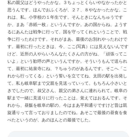
私の親父はどうやったかな。３ちょっとくらいやなかったかと
思うんです。ほんでおふくろが、２７、８やなかったかな。こ
れは、私。小学校の１年生です。そんときになんちゅうです
か、まあ「赤紙一枚」というんですか。あの国からね、ようす
るにあんたは戦争に行って、国を守ってくれということで、戦
争に行ったわけです。それがまあ、最後のお別れやったわけで
す。最初に行ったときは、今、ここ(写真）には見えないんです
けど、近所の人やらいろんなたくさんの方がね、「頑張ってこ
いよ」という歓呼の声というんですか。そういうもんで送られ
て、最初に祐泉寺にね、？ちゅうのがあるんです。そこへ「こ
れから行ってくる」という誓いを立ててね、太田の駅を出発し
て。私も岐阜駅まで父親を見送っていって。もちろん小さいと
きでしたので、叔父さん、親父の弟さんに連れられて。岐阜の
駅まで一緒に見送りに行ったことは、覚えてはおるんです。そ
れから、昼飯を岐阜の駅の、今はまあ平和通りですけど昔は凱
旋通りって言っておりましたのでね。あそこで最後の昼食を食
べたというのが、あのほんとの最後でした。