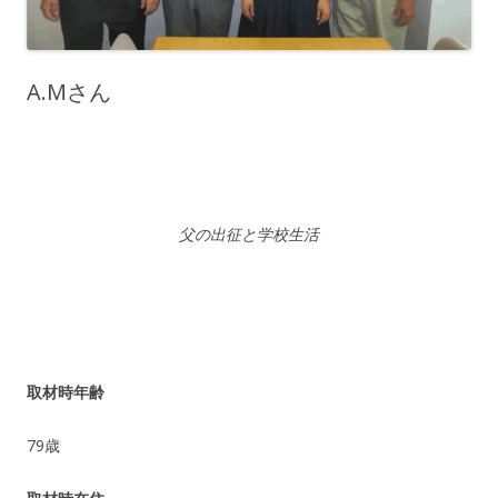
A.Mさん
父の出征と学校生活
取材時年齢
79歳