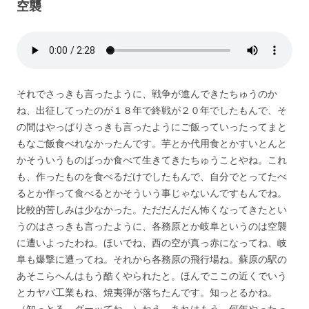
空襲
それでさっきも言ったように、戦争が進んできたちゅうのか
ね、出征してったのが１８年で終戦が２０年でしたもんで、そ
の間はやっぱりさっきも言ったようにご飯っていったってまと
もなご飯食べれなかったんです。芋とか代用食とかすいとんと
かそういうものばっか食べて生きてきたちゅうことやね。これ
も、作ったものを食べるだけでしたもんで、自分でとってたべ
るとか作って食べるとかそういう事じゃないんですもんでね。
比較的苦しみは少なかった。ただだんだん怖くなってきたとい
うのはさっきも言ったように、各務原とか岐阜というのは空襲
に遭いよったわね。ほいでね、西の空が真っ赤になってね、岐
阜も爆撃に遭ってね。それから各務原の飛行場ね。蘇原の駅の
あそこらへんはもう酷くやられたと。ほんでここの近くでいう
とカヤバ工業もね、焼夷弾が落ちたんです。知っとるかね。
（知っとる。ダーッてね。）ねえ。あれはもう、何年やったっ