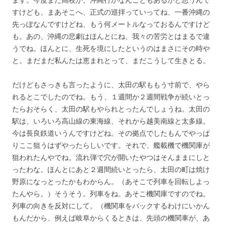
すけども、まあそこへ、正式の巡拝っていってね、一番沖縄の
先っぽなんですけどね、もう何メートルなっておるんですけど
も。あの、沖縄の悲劇はほんとにね、我々の苦労とはまるで違
うでね。ほんとに、生死を境にしたというのはまさにその時や
と。まだまだ私んたは恵まれとって、まだこうして生きとる。
だけどもさっきも言ったように、太田の駅ももう寸前で、やら
れるとこでしたのでね。もう、１週間か２週間戦争が続いとっ
たらおそらく、太田の駅もやられとったんでしょうね。太田の
駅は、いろいろ高山線の東海線、それから越美南線と太多線。
今は長良鉄道いうんですけどね。その拠点でしたもんでやっぱ
りここ狙うはずやったらしいです。それで、艦載機で機関庫が
狙われたんやでね。流れ弾で穴が開いたやつはそんままにしと
ったわな。ほんとにあと２週間続いとったら、太田の町は焼け
野原になっとったかもわからん。（あそこで列車を回転しよっ
たんやら。）そうそう。列車をね。あそこ機関庫ですのでね。
列車の向きを反対にして。（機関車をバックするわけにいかん
もんだから、例えば岐阜からくるときは、先頭の機関車が、あ