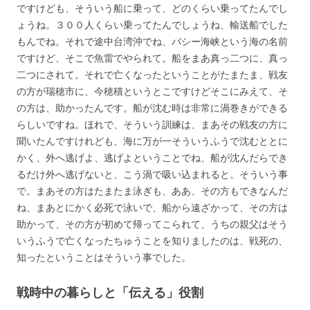
ですけども、そういう船に乗って、どのくらい乗ってたんでし
ょうね。３００人くらい乗ってたんでしょうね、輸送船でした
もんでね。それで途中台湾沖でね、バシー海峡という海の名前
ですけど、そこで魚雷でやられて。船をまあ真っ二つに、真っ
二つにされて。それで亡くなったということがたまたま、戦友
の方が瑞穂市に、今穂積というとこですけどそこにみえて、そ
の方は、助かったんです。船が沈む時は非常に渦巻きができる
らしいですね。ほれで、そういう訓練は、まあその戦友の方に
聞いたんですけれども、海に万が一そういうふうで沈むととに
かく、外へ逃げよ、逃げよということでね、船が沈んだらでき
るだけ外へ逃げないと、こう渦で吸い込まれると。そういう事
で。まあその方はたまたま泳ぎも、ああ、その方もできなんだ
ね、まあとにかく必死で泳いで、船から遠ざかって、その方は
助かって、その方が初めて帰ってこられて、うちの親父はそう
いうふうで亡くなったちゅうことを知りましたのは、戦死の、
知ったということはそういう事でした。
戦時中の暮らしと「伝える」役割