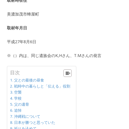
取材時在住
美濃加茂市蜂屋町
取材年月日
平成27年8月6日
※（）内は、同じ遺族会のK,Hさん、T.Mさんの発言
目次
父との最後の昼食
戦時中の暮らしと「伝える」役割
空襲
学校
父の遺骨
追悼
沖縄戦について
日本が勝つと思っていた
祈りを込めて