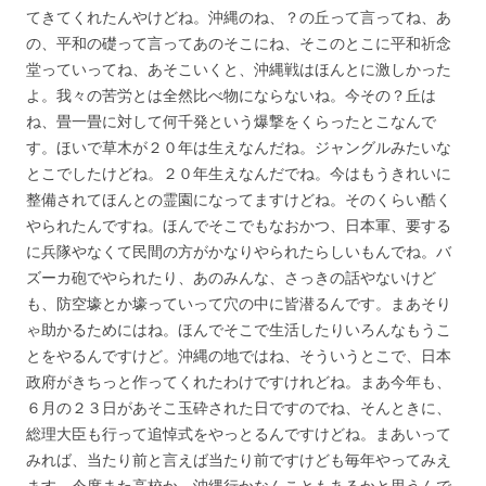
てきてくれたんやけどね。沖縄のね、？の丘って言ってね、あ
の、平和の礎って言ってあのそこにね、そこのとこに平和祈念
堂っていってね、あそこいくと、沖縄戦はほんとに激しかった
よ。我々の苦労とは全然比べ物にならないね。今その？丘は
ね、畳一畳に対して何千発という爆撃をくらったとこなんで
す。ほいで草木が２０年は生えなんだね。ジャングルみたいな
とこでしたけどね。２０年生えなんだでね。今はもうきれいに
整備されてほんとの霊園になってますけどね。そのくらい酷く
やられたんですね。ほんでそこでもなおかつ、日本軍、要する
に兵隊やなくて民間の方がかなりやられたらしいもんでね。バ
ズーカ砲でやられたり、あのみんな、さっきの話やないけど
も、防空壕とか壕っていって穴の中に皆潜るんです。まあそり
ゃ助かるためにはね。ほんでそこで生活したりいろんなもうこ
とをやるんですけど。沖縄の地ではね、そういうとこで、日本
政府がきちっと作ってくれたわけですけれどね。まあ今年も、
６月の２３日があそこ玉砕された日ですのでね、そんときに、
総理大臣も行って追悼式をやっとるんですけどね。まあいって
みれば、当たり前と言えば当たり前ですけども毎年やってみえ
ます。今度また高校か、沖縄行かなんこともあるかと思うんで