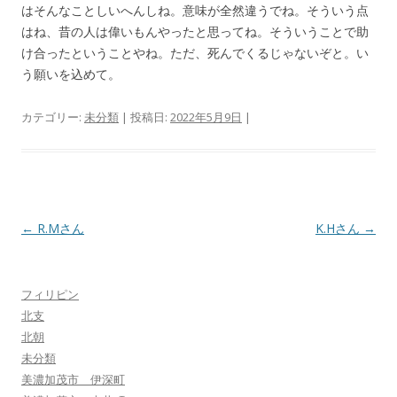
はそんなことしいへんしね。意味が全然違うでね。そういう点
はね、昔の人は偉いもんやったと思ってね。そういうことで助
け合ったということやね。ただ、死んでくるじゃないぞと。い
う願いを込めて。
カテゴリー:
未分類
| 投稿日:
2022年5月9日
|
投
←
R.Mさん
K.Hさん
→
稿
ナ
フィリピン
ビ
北支
ゲ
北朝
ー
未分類
シ
美濃加茂市 伊深町