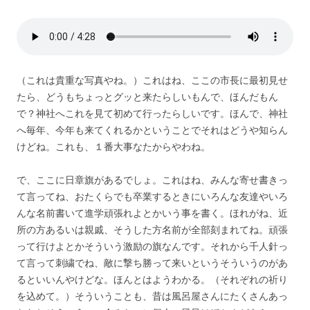
（これは貴重な写真やね。）これはね、ここの市長に最初見せ
たら、どうもちょっとグッと来たらしいもんで、ほんだもん
で？神社へこれを見て初めて行ったらしいです。ほんで、神社
へ毎年、今年も来てくれるかということでそれはどうや知らん
けどね。これも、１番大事なたからやわね。
で、ここに日章旗があるでしょ。これはね、みんな寄せ書きっ
て言ってね、おたくらでも卒業するときにいろんな友達やいろ
んな名前書いて進学頑張れよとかいう事を書く。ほれがね、近
所の方あるいは親戚、そうした方名前が全部刻まれてね。頑張
って行けよとかそういう激励の旗なんです。それから千人針っ
て言って刺繍でね、敵に撃ち勝って来いというそういうのがあ
るといいんやけどな。ほんとはようわかる。（それぞれの祈り
を込めて。）そういうことも、昔は風呂屋さんにたくさんあっ