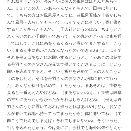
たわねそういうの。今みたいに個人の風呂はほとんどあらへ
ん。ええとこの人しかあらへんなんだもんで、田舎は別とし
て。うちらの方はお風呂屋さんでね、昔風呂五銭か十銭かしら
んで風呂へ入らしてもらって、ほんでそこにそういう寄せ書き
するとこがあったもんで。（千人針というのはね、ちょうどこ
れくらいの丸が千個打ってあって、その丸のとこへ針に糸を通
して出して。これに糸をくるくるっと巻いてまたすると、こう
いうまるん中に糸がこんなんなったのができるわけよ。ほんで
それを例えばあなたにお願いするというと、じゃあこの出征す
る丹羽さんのお父さんが元気で働いてくださるように、という
願いを込めてすると。そういう祈りを込めて千人の人がこうい
うのをしたと。それを丹羽さんのお父さんが体に巻いて行っ
た。みんなが祈りを込めて。）そうそう。まあそれは、実物を
見ると一番ええんやけどね。（まあないわねえ。）実物は岐阜
の神社にあったかなかったかそれはしらんけどね。（例えば丹
羽さんのうちに置いておれば残っとればあれやけども、お父さ
んが巻いて戦地へ持ってってまったから）体に巻いてね。（で
向こうで死んでしまえば）それでしまいやわね。そういった、
祈りを込めたちゅう。今は死にに、会社でも海外出張やなんか