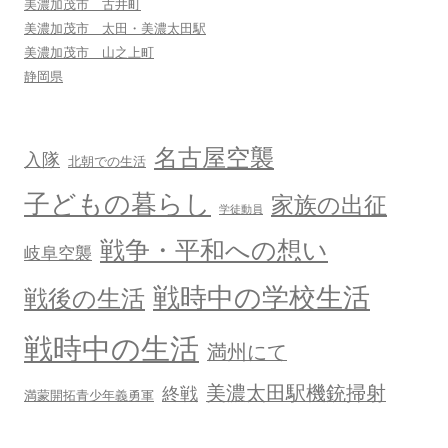
美濃加茂市 古井町
ョ
美濃加茂市 太田・美濃太田駅
ン
美濃加茂市 山之上町
静岡県
名古屋空襲
入隊
北朝での生活
子どもの暮らし
家族の出征
学徒動員
戦争・平和への想い
岐阜空襲
戦時中の学校生活
戦後の生活
戦時中の生活
満州にて
美濃太田駅機銃掃射
終戦
満蒙開拓青少年義勇軍