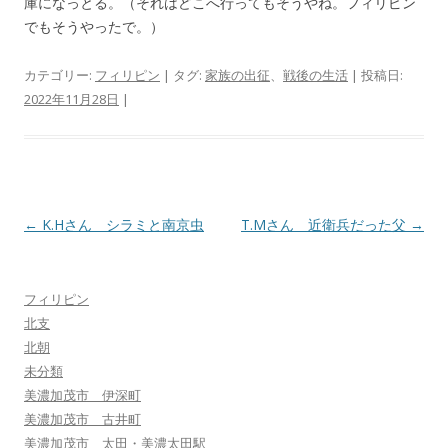
庫になっとる。（それはどこへ行ってもそうやね。フィリピン
でもそうやったで。）
カテゴリー:
フィリピン
| タグ:
家族の出征
、
戦後の生活
| 投稿日:
2022年11月28日
|
投
←
K.Hさん シラミと南京虫
T.Mさん 近衛兵だった父
→
稿
ナ
フィリピン
ビ
北支
ゲ
北朝
ー
未分類
シ
美濃加茂市 伊深町
美濃加茂市 古井町
ョ
美濃加茂市 太田・美濃太田駅