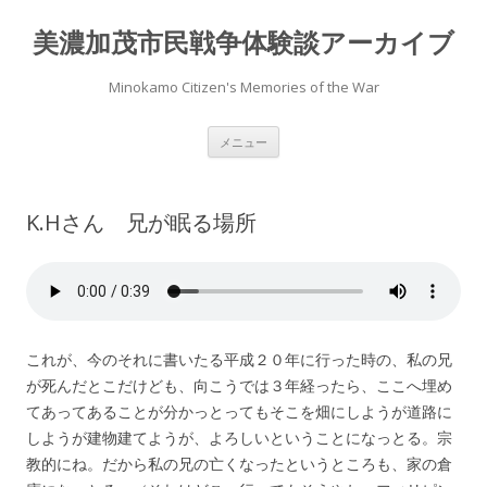
美濃加茂市民戦争体験談アーカイブ
Minokamo Citizen's Memories of the War
コ
メニュー
ン
テ
ン
ツ
へ
K.Hさん 兄が眠る場所
ス
キ
ッ
プ
これが、今のそれに書いたる平成２０年に行った時の、私の兄
が死んだとこだけども、向こうでは３年経ったら、ここへ埋め
てあってあることが分かっとってもそこを畑にしようが道路に
しようが建物建てようが、よろしいということになっとる。宗
教的にね。だから私の兄の亡くなったというところも、家の倉