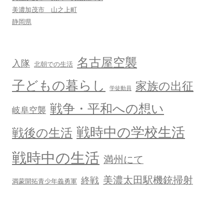
ン
美濃加茂市 山之上町
静岡県
名古屋空襲
入隊
北朝での生活
子どもの暮らし
家族の出征
学徒動員
戦争・平和への想い
岐阜空襲
戦時中の学校生活
戦後の生活
戦時中の生活
満州にて
美濃太田駅機銃掃射
終戦
満蒙開拓青少年義勇軍