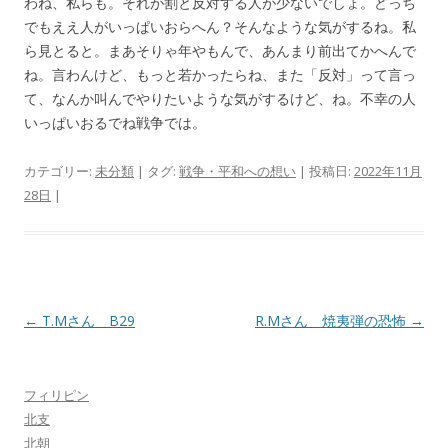
わね、私らも。それが割と反対する人が少ないでしょ。どっち
でもええ人がいっぱいおらへん？そんなような気がするね。私
ら見とると。まあそりゃ年やもんで、あんまり前出てかへんで
ね。言わんけど、もっと若かったらね、また「反対」って言っ
て、なんか叫んでやりたいような気がするけど、ね。不幸の人
いっぱいおるでね戦争では。
カテゴリー:
未分類
| タグ:
戦争・平和への想い
| 投稿日:
2022年11月
28日
|
投
←
T.Mさん B29
R.Mさん 焼夷弾の恐怖
→
稿
ナ
フィリピン
ビ
北支
ゲ
北朝