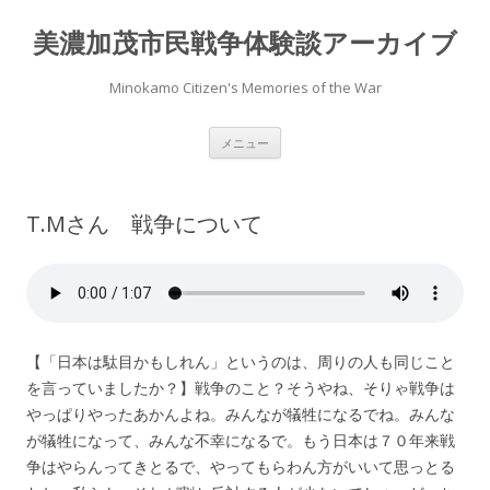
美濃加茂市民戦争体験談アーカイブ
Minokamo Citizen's Memories of the War
コ
メニュー
ン
テ
ン
ツ
へ
T.Mさん 戦争について
ス
キ
ッ
プ
【「日本は駄目かもしれん」というのは、周りの人も同じこと
を言っていましたか？】戦争のこと？そうやね、そりゃ戦争は
やっぱりやったあかんよね。みんなが犠牲になるでね。みんな
が犠牲になって、みんな不幸になるで。もう日本は７０年来戦
争はやらんってきとるで、やってもらわん方がいいて思っとる