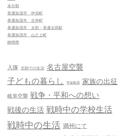
ー
未分類
シ
美濃加茂市 伊深町
美濃加茂市 古井町
ョ
美濃加茂市 太田・美濃太田駅
ン
美濃加茂市 山之上町
静岡県
名古屋空襲
入隊
北朝での生活
子どもの暮らし
家族の出征
学徒動員
戦争・平和への想い
岐阜空襲
戦時中の学校生活
戦後の生活
戦時中の生活
満州にて