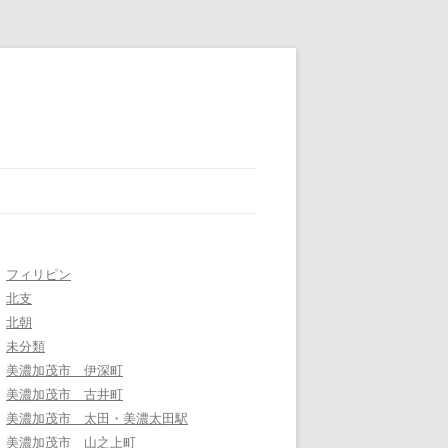
フィリピン
北支
北朝
未分類
美濃加茂市 伊深町
美濃加茂市 古井町
美濃加茂市 太田・美濃太田駅
美濃加茂市 山之上町