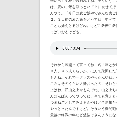
来いって学校で言われてね。そういうこ
は、麦のご飯を取っといて上に被せて持
んやて。「今日は麦ご飯やでみんな麦ご
２、３日前の麦ご飯をとってね、並べて
ことも覚えとるけどね。けどご飯麦ご飯
っぱいおるけども。
それから疎開って言ってね、名古屋とか
０人、４５人くらいか。ほんで疎開した
もんね。それで一クラスやったんやね。
ころはそのくらい大勢おったの。それと
上はね。私山之上やもんでね。山之上ち
んぱんぱんってやってね、今でも覚えと
つまねごとしてみえるんやけど全然撃た
やっとったんですけど。そういう機関砲
最後の終戦の年など勉強できんようにな