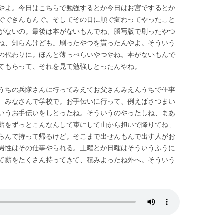
やよ。今日はこちらで勉強するとか今日はお宮でするとか
でできんもんで。そしてその日に順で変わってやったこと
がないの。最後は本がないもんでね。謄写版で刷ったやつ
ね、知らんけども。刷ったやつを貰ったんやよ。そういう
の代わりに。ほんと薄っぺらいやつやね。本がないもんで
てもらって、それを見て勉強しとったんやね。
うちの兵隊さんに行ってみえてお父さんみえんうちで仕事
。みなさんで学校で。お手伝いに行って、例えばさつまい
いうお手伝いをしとったね。そういうのやったしね、まあ
薪をずっとこんなんして束にして山から担いで降りてね、
らんで持って帰るけど。そこまで出せんもんで出す人がお
男性はその仕事やられる。土曜とか日曜はそういうふうに
て薪をたくさん持ってきて、積みよったね外へ。そういう
。