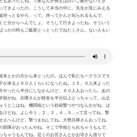
ともあったしね。で家なんか例えば白いご飯がないとき
ってきよったの。こうして弁当の中に。先生が見にみえる
飯持っとるやろ」って。持ってかんと叱られるもんで、
くと分からへんでしょ。そうして行きよったね。そういう
ばっかの時もご飯家とっとったでねたくさん。ない人もい
岐阜とかの方から来とったの。ほんで私たち一クラスで５
子が来ると６０人くらいになったね。１５、６人来よった
今やったら半分にしなかんけど、６０人もおったら。あの
学校がね、兵隊さんが校舎を半分以上とっちゃって、山之
ゅうとこはね、機関砲という鉄砲撃つやつなんかがね、ぱ
るけどね、よし今１，２，３，４，５…って言ってね、撃
せえへんけど、撃つまねしてね。大勢兵隊さんおってね。
の部隊がおったんやね。そこで学校とられちゃうもんで、
っちゃうもんでね。近くのお宮さんとかお寺さん借りて