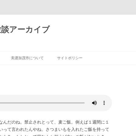
験談アーカイブ
コ
ン
美濃加茂市について
サイトポリシー
テ
ン
ツ
へ
ス
キ
ッ
プ
なんだのね。禁止されとって、麦ご飯。例えば１週間に１
いって言われたんやね。さつまいもを入れたご飯を持って