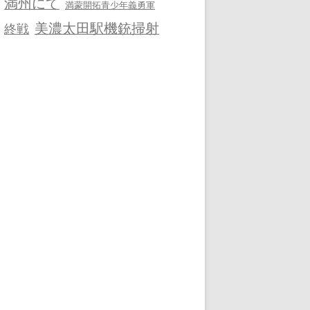
満州にて
満蒙開拓青少年義勇軍
美濃太田駅機銃掃射
終戦