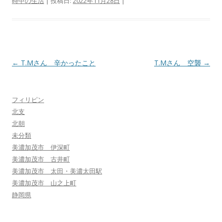
時中の生活
| 投稿日:
2022年11月28日
|
投
←
T.Mさん 辛かったこと
T.Mさん 空襲
→
稿
ナ
フィリピン
ビ
北支
ゲ
北朝
ー
未分類
シ
美濃加茂市 伊深町
美濃加茂市 古井町
ョ
美濃加茂市 太田・美濃太田駅
ン
美濃加茂市 山之上町
静岡県