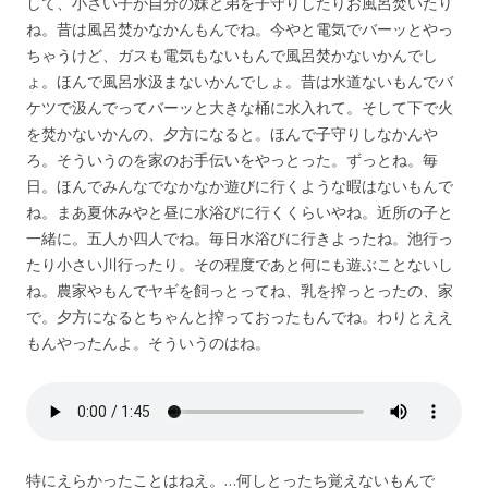
して、小さい子が自分の妹と弟を子守りしたりお風呂焚いたり
ね。昔は風呂焚かなかんもんでね。今やと電気でバーッとやっ
ちゃうけど、ガスも電気もないもんで風呂焚かないかんでし
ょ。ほんで風呂水汲まないかんでしょ。昔は水道ないもんでバ
ケツで汲んでってバーッと大きな桶に水入れて。そして下で火
を焚かないかんの、夕方になると。ほんで子守りしなかんや
ろ。そういうのを家のお手伝いをやっとった。ずっとね。毎
日。ほんでみんなでなかなか遊びに行くような暇はないもんで
ね。まあ夏休みやと昼に水浴びに行くくらいやね。近所の子と
一緒に。五人か四人でね。毎日水浴びに行きよったね。池行っ
たり小さい川行ったり。その程度であと何にも遊ぶことないし
ね。農家やもんでヤギを飼っとってね、乳を搾っとったの、家
で。夕方になるとちゃんと搾っておったもんでね。わりとええ
もんやったんよ。そういうのはね。
特にえらかったことはねえ。…何しとったち覚えないもんで