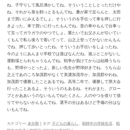
ね。子守りして風呂沸かしてね。そういうことしとっただけや
ね。それから蚕を飼っとるもんでね。桑が家で足らんと、太田
まで買いにみえるでしょ。そういうのを手伝って車を押しに行
きよった。車で買いに行ったもんでね。昔の車やもんで台車っ
て言ってガラガラのやつでしょ。重たいでお父さんが引いてい
くもんで私ら後ろで着いてって、山之上登ってかないかんもん
でね、押して歩いとったね。そういうお手伝いをしよったね。
今のようにあんまり学校では遊ばなんだね。遊ぶとこがないし
運動場とられちゃうもんでね。戦争が負けてからは結構うちら
も、野球やっとったよ。新しい先生が野球好きでね、うちら山
之上であのころ加茂郡やなくて美濃加茂市か、加茂郡やわね。
加茂郡で優勝したことあるでね。高等二年で。優勝して県大会
行ったことあるよ。そういうのもあるね。それがまた、グロー
ブとかああいうのないもんでねたくさん。人のやつを借りて借
りてやらないかんもんでね、選手の分はあるけど予備の分はな
いもんでね。
カテゴリー:
未分類
| タグ:
子どもの暮らし
、
戦時中の学校生活
、
戦