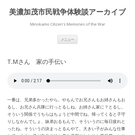
美濃加茂市民戦争体験談アーカイブ
Minokamo Citizen's Memories of the War
コ
メニュー
ン
テ
ン
ツ
へ
T.Mさん 家の手伝い
ス
キ
ッ
プ
一番は、兄弟多かったやら。やもんでお兄さんもお姉さんもお
るし、お兄さん兵隊に行っとるしね。お姉さん家に？とるし。
そういう関係でうちらはちょうど中間でね。帰ってくると子守
りしなかんでしょ、妹弟おるもんで。そういうのに毎日疲れと
ったね。そういうの決まっとるんやて。大きい子がみんな仕事