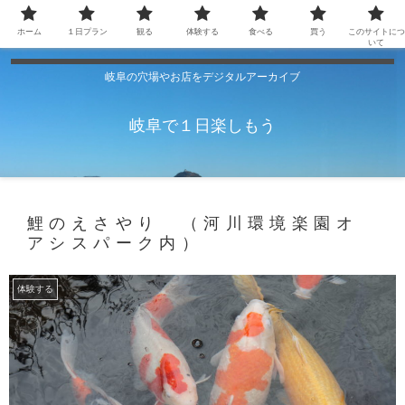
ホーム
１日プラン
観る
体験する
食べる
買う
このサイトにつ
いて
岐阜の穴場やお店をデジタルアーカイブ
岐阜で１日楽しもう
鯉のえさやり （河川環境楽園オ
アシスパーク内）
体験する