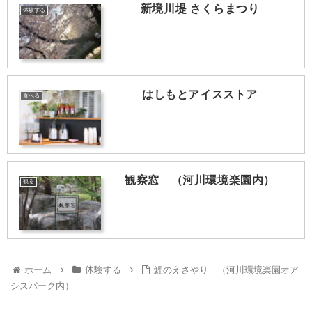
新境川堤 さくらまつり
体験する
はしもとアイスストア
食べる
観察窓 （河川環境楽園内）
観る
ホーム
体験する
鯉のえさやり （河川環境楽園オア
シスパーク内）