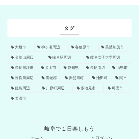
タグ
大垣市
柳ヶ瀬周辺
各務原市
美濃加茂市
金華山周辺
岐阜駅周辺
岐阜女子大学周辺
長良川鉄道
犬山市
愛知県
長良周辺
山県市
長良川周辺
養老郡
揖斐川町
池田町
関市
鏡島周辺
川原町周辺
多治見市
可児市
美濃市
岐阜で１日楽しもう
ホーム
１日プラン