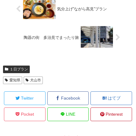
気分上げ”ながら高見”プラン
陶器の街 多治見でまったり旅
１日プラン
愛知県
犬山市
Twitter
Facebook
はてブ
Pocket
LINE
Pinterest