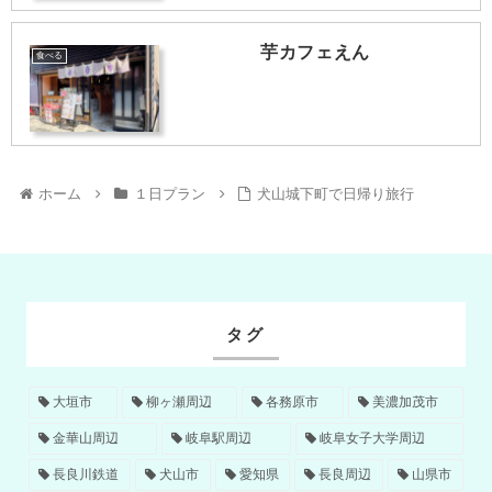
芋カフェえん
食べる
ホーム
１日プラン
犬山城下町で日帰り旅行
タグ
大垣市
柳ヶ瀬周辺
各務原市
美濃加茂市
金華山周辺
岐阜駅周辺
岐阜女子大学周辺
長良川鉄道
犬山市
愛知県
長良周辺
山県市