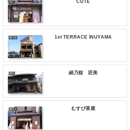
CUTE
買う
1st TERRACE INUYAMA
食べる
絹乃舘 匠美
買う
むすび茶屋
食べる