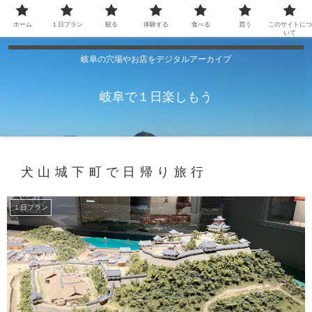
ホーム
１日プラン
観る
体験する
食べる
買う
このサイトにつ
いて
岐阜の穴場やお店をデジタルアーカイブ
岐阜で１日楽しもう
犬山城下町で日帰り旅行
１日プラン